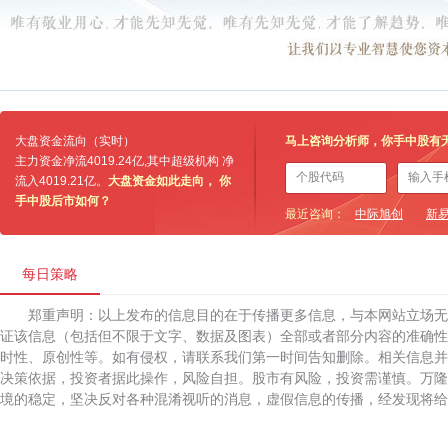
大盘资金流向（实时）
马上咨询分析师，你手中股有
主力资金净流
4019.24亿
,其中超级机构 净
流入
4019.21亿
。
大盘资金如此走向， 你
手中股后市如何？
最近咨询：
中际旭创
新
每日策略
郑重声明：以上发布的信息目的在于传播更多信息，与本网站立场
证该信息（包括但不限于文字、数据及图表）全部或者部分内容的准确性
时性、原创性等。如有侵权，请联系我们第一时间告知删除。相关信息并
决策依据，投资者据此操作，风险自担。股市有风险，投资需谨慎。万隆
境的稳定，坚决反对各种混淆视听的消息，虚假信息的传播，经发现将给