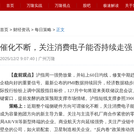
首页
万隆实战
万隆视点
股吧
极速解读
关于
首页
>
财经资讯
>
每日策略
>
正文
催化不断，关注消费电子能否持续走强
2025/12/2 9:07:40 | 广州万隆
【盘前观点】
沪指周一强势放量，并站上60日均线，修复中期
企稳向好的重要信号。最新公布的PMI数据持续回升，经济数据稳
际投行纷纷上调中国股指目标价，12?月中旬将迎来美联储议息会
键窗口，提前发酵的政策预期支撑市场情绪。沪指短线支撑参照3900-
策略上：
近期整个端侧硬件方向可谓催化不断，关注消费电子
成为容量抱团方向的新主导力量。关注与主流手机厂商合作紧密的
局AR/VR等新型终端的企业。商业航天方向延续强势，关注产业链
壁垒的公司，如火箭配套、卫星制造相关企业。“反内卷”政策推动