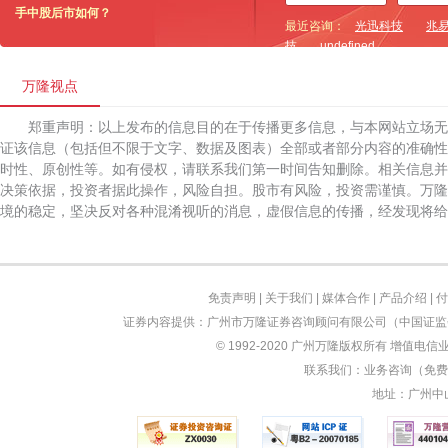
手中股后市如何？
最近咨询：
光迅科技
兆
技
undefined
万隆视点
郑重声明：以上发布的信息目的在于传播更多信息，与本网站立场
证该信息（包括但不限于文字、数据及图表）全部或者部分内容的准确性
时性、原创性等。如有侵权，请联系我们第一时间告知删除。相关信息并
决策依据，投资者据此操作，风险自担。股市有风险，投资需谨慎。万隆
境的稳定，坚决反对各种混淆视听的消息，虚假信息的传播，经发现将给
免责声明
|
关于我们
|
媒体合作
|
产品介绍
|
付
证券内容提供：广州市万隆证券咨询顾问有限公司（中国证监会
© 1992-2020 广州万隆版权所有 增值电信业
联系我们：业务咨询（免费）：
地址：广州中