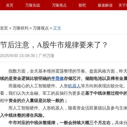
首页
万隆实战
万隆视点
股吧
极速解读
关于
首页
>
万隆研判
>
万隆视点
>
正文
节后注意，A股牛市规律要来了？
2025/9/30 15:08:30 | 广州万隆
指数方面，全天基本维持震荡整理的节奏。盘面风格方面，昨天
续的是资金逻辑比较明确的
半导体
存储芯片、储能电池以及稀有金
而最核心的人工智能硬件、人形
机器人
等方向则表现比较分化
看，我们认为大金融、军工的反抽行为更多是
基于中线休整过程中
程中
资金的介入量级是比较一般的；
而人工智能硬件、人形机器人，随着资金活跃量级以及参与主体
入中线休整的潜在风险。
牛市对应的中线休整规律，一般会持续大概三个月左右，
具体