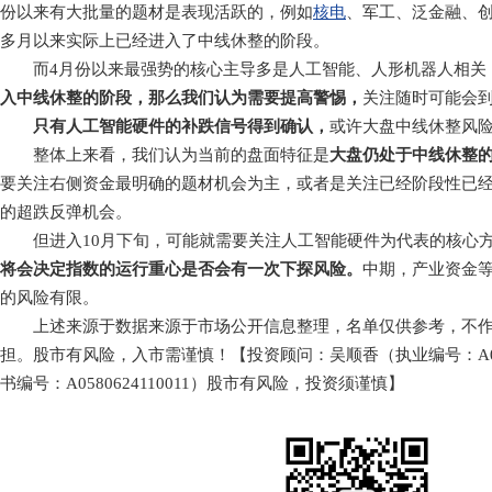
份以来有大批量的题材是表现活跃的，例如
核电
、军工、泛金融、
多月以来实际上已经进入了中线休整的阶段。
而4月份以来最强势的核心主导多是人工智能、人形机器人相关
入中线休整的阶段，那么我们认为需要提高警惕，
关注随时可能会
只有人工智能硬件的补跌信号得到确认，
或许大盘中线休整风
整体上来看，我们认为当前的盘面特征是
大盘仍处于中线休整
要关注右侧资金最明确的题材机会为主，或者是关注已经阶段性已
的超跌反弹机会。
但进入10月下旬，可能就需要关注人工智能硬件为代表的核心方
将会决定指数的运行重心是否会有一次下探风险。
中期，产业资金
的风险有限。
上述来源于数据来源于市场公开信息整理，名单仅供参考，不作
担。股市有风险，入市需谨慎！【投资顾问：吴顺香（执业编号：A0580
书编号：A0580624110011）股市有风险，投资须谨慎】