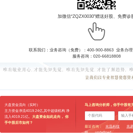
加微信“ZQZX0030”赠送好股、免费诊
联系我们：业务咨询（免费）：400-900-8863 业务办理：0
服务咨询：020-66818808
大盘资金流向（实时）
马上咨询分析师，你手中股有
主力资金净流
4019.24亿
,其中超级机构 净
流入
4019.21亿
。
大盘资金如此走向， 你
手中股后市如何？
最近咨询：
光迅科技
兆
技
undefined