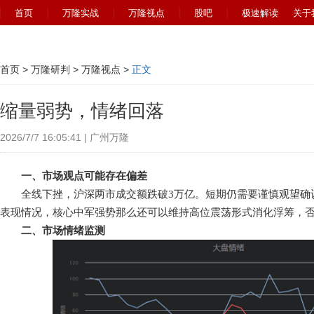
首页
万隆实战
万隆视点
股吧
极速解读
关于
首页
>
万隆研判
>
万隆视点
>
正文
缩量弱势，情绪回落
2026/7/7 16:05:41 | 广州万隆
一、市场观点可能存在偏差
全线下挫，沪深两市成交额跌破3万亿。短期仍需要谨慎观望确认
表现情况，核心中军强势那么还可以维持高位震荡形式消化浮筹，
二、市场情绪监测