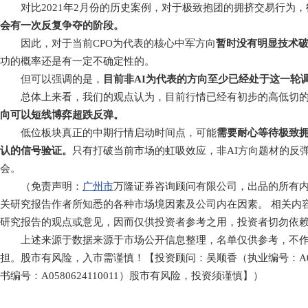
对比2021年2月份的历史案例，对于极致抱团的拥挤交易行为，
会有一次反复争夺的阶段。
因此，对于当前CPO为代表的核心中军方向
暂时没有明显技术
功的概率还是有一定不确定性的。
但可以强调的是，
目前非AI为代表的方向至少已经处于这一轮
总体上来看，我们的观点认为，目前行情已经有初步的高低切的
向可以短线博弈超跌反弹。
低位板块真正的中期行情启动时间点，可能
需要耐心等待极致拥
认的信号验证。
只有打破当前市场的虹吸效应，非AI方向题材的反
会。
（免责声明：
广州市
万隆证券咨询顾问有限公司，出品的所有
关研究报告作者所知悉的各种市场境因素及公司内在因素。 相关内
研究报告的观点或意见，因而仅供投资者参考之用，投资者切勿依
上述来源于数据来源于市场公开信息整理，名单仅供参考，不作
担。股市有风险，入市需谨慎！【投资顾问：吴顺香（执业编号：A0580
书编号：A0580624110011）股市有风险，投资须谨慎】）