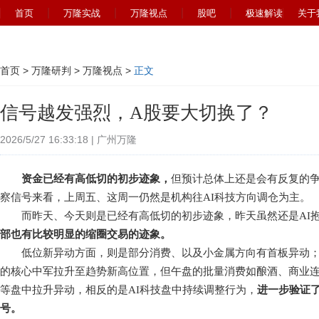
首页
万隆实战
万隆视点
股吧
极速解读
关于
首页
>
万隆研判
>
万隆视点
>
正文
信号越发强烈，A股要大切换了？
2026/5/27 16:33:18 | 广州万隆
资金已经有高低切的初步迹象，
但预计总体上还是会有反复的
察信号来看，上周五、这周一仍然是机构往AI科技方向调仓为主。
而昨天、今天则是已经有高低切的初步迹象，昨天虽然还是AI抱
部也有比较明显的缩圈交易的迹象。
低位新异动方面，则是部分消费、以及小金属方向有首板异动；而
的核心中军拉升至趋势新高位置，但午盘的批量消费如酿酒、商业
等盘中拉升异动，相反的是AI科技盘中持续调整行为，
进一步验证
号。