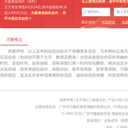
大盘资金流向（实时）
马上咨询分析师，你手中股有
主力资金净流
4019.24亿
,其中超级机构 净
流入
4019.21亿
。
大盘资金如此走向， 你
手中股后市如何？
最近咨询：
光迅科技
兆
技
undefined
万隆视点
郑重声明：以上发布的信息目的在于传播更多信息，与本网站立场
证该信息（包括但不限于文字、数据及图表）全部或者部分内容的准确性
时性、原创性等。如有侵权，请联系我们第一时间告知删除。相关信息并
决策依据，投资者据此操作，风险自担。股市有风险，投资需谨慎。万隆
境的稳定，坚决反对各种混淆视听的消息，虚假信息的传播，经发现将给
免责声明
|
关于我们
|
媒体合作
|
产品介绍
|
付
证券内容提供：广州市万隆证券咨询顾问有限公司（中国证监会
© 1992-2020 广州万隆版权所有 增值电信业
联系我们：业务咨询（免费）：
地址：广州中