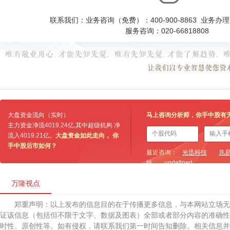
联系我们：业务咨询（免费）：400-900-8863 业务办理：0
服务咨询：020-66818808
大盘资金流向（实时）
马上咨询分析师，你手中股有
主力资金净流
4019.24亿
,其中超级机构 净
流入
4019.21亿
。
大盘资金如此走向， 你
手中股后市如何？
最近咨询：
光迅科技
兆
技
undefined
万隆视点
郑重声明：以上发布的信息目的在于传播更多信息，与本网站立场
证该信息（包括但不限于文字、数据及图表）全部或者部分内容的准确性
时性、原创性等。如有侵权，请联系我们第一时间告知删除。相关信息并