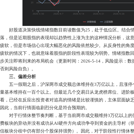
好股道决策快线情绪指数目前读数值为25，处于低位区。结合情绪
落，但是近期股指的表现却以趋势性上涨为主的这种情况分析，这
疲软，但是市场信心出现大幅恶化的风险依然较少。从反身性的角
疲软的情况下，也就意味着股指的阶段性表现较为弱势。情绪指数
步关注即将到来的布局机会（更新时间：2026-5-14，风险提示：
否则风险自负）。
三、偏差分析
五一假期之后，沪深两市成交额总体维持在3万亿以上，且涨停
量基本维持在一百个以上。但最近几个交易日从龙虎榜席位、进阶
看，已经在反应出投资者对追高的情绪是比较谨慎的，主体层面缺
因此，当前行情面临剧烈分化是符合预期的。
对于行情休整节奏判断，基于当前两市成交额维持3万亿以上的
费板块的异动并没有成功从AI硬件方向成功争夺到资金的主导村（
信板块分歧中仍有部分个股保持强势）。因此，对于阶段性行情休