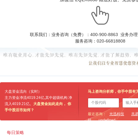
联系我们：业务咨询（免费）：400-900-8863 业务办理：0
服务咨询：020-66818808
大盘资金流向（实时）
马上咨询分析师，你手中股有
主力资金净流
4019.24亿
,其中超级机构 净
流入
4019.21亿
。
大盘资金如此走向， 你
手中股后市如何？
最近咨询：
光迅科技
兆
技
undefined
每日策略