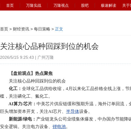
首页
万隆实战
万隆视点
股吧
极速解读
关于
首页
>
财经资讯
>
每日策略
>
正文
关注核心品种回踩到位的机会
2026/5/15 9:25:43 | 广州万隆
【盘前观点】热点聚焦
关注核心品种回踩到位的机会
化工：
全球化工品供给收缩，4月以来化工品价格全线上涨，节
槛，关注磷化工、氟化工。
AI算力/芯片：
中美芯片供应链缓和预期升温，海外订单回流，全
巨头增加资本开支，关注AI芯片、
半导体
设备。
新能源/绿电：
产业链龙头公司业绩集体爆发，中办国办节能降
安全逻辑。关注电力设备、
锂电池
。