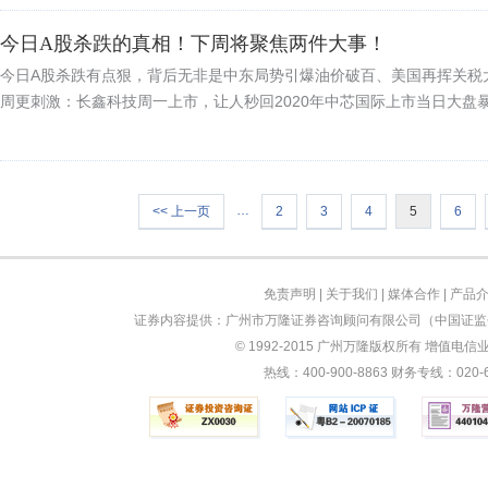
今日A股杀跌的真相！下周将聚焦两件大事！
今日A股杀跌有点狠，背后无非是中东局势引爆油价破百、美国再挥关税
周更刺激：长鑫科技周一上市，让人秒回2020年中芯国际上市当日大盘暴跌4
…
<< 上一页
2
3
4
5
6
免责声明
|
关于我们
|
媒体合作
|
产品
证券内容提供：广州市万隆证券咨询顾问有限公司（中国证监会
© 1992-2015 广州万隆版权所有 增值电信业务
热线：400-900-8863 财务专线：0