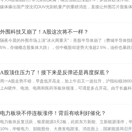
媒体爆出国产浸没式DUV光刻机量产的重磅消息，直接让外围芯片股集体吓
外围科技又崩了！A股这次将不一样？
隔夜今晨的外围市场上演"冰火两重天"：美股半导体崩了（费城半导体指
5%，存储概念股集体大跌），但中概股却逆势大涨超2.5%，油价也暴跌近
A股顶住压力了！接下来是反弹还是再度探底？
周一A股走势不错，早盘低开高走，加上午后又一波拉升，沪指站稳380
上AI硬件、电池、电商和医药等板块领涨，可谓是多点开花。由于长鑫科技
电力板块不停连板涨停！背后有啥利好催化？
电力板块反复活跃，银星能源3天2板，此前东方新能、立新能源涨停，
10%，华银电力、韶能股份、大唐发电跟涨。消息面上，国家能源局召开20