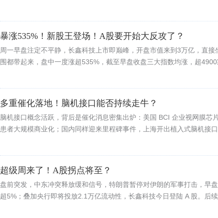
暴涨535%！新股王登场！A股要开始大反攻了？
周一早盘注定不平静，长鑫科技上市即巅峰，开盘市值来到3万亿，直接
围都带起来，盘中一度涨超535%，截至早盘收盘三大指数均涨，超4900
多重催化落地！脑机接口能否持续走牛？
脑机接口概念活跃，背后是催化消息密集出炉：美国 BCI 企业视网膜
患者大规模商业化；国内同样迎来里程碑事件，上海开出植入式脑机接口系统 
超级周来了！A股拐点将至？
盘前突发，中东冲突释放缓和信号，特朗普暂停对伊朗的军事打击，早盘
超5%；叠加央行即将投放2.1万亿流动性，长鑫科技今日登陆 A 股。后续