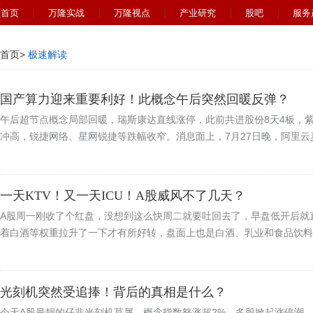
首页
万隆实战
万隆视点
产业研究
股吧
服务
首页
>
极速解读
国产算力迎来重要利好！此概念午后突然回暖反弹？
午后超节点概念局部回暖，瑞斯康达直线涨停，此前共进股份8天4板，
冲高，锐捷网络、星网锐捷等跌幅收窄。消息面上，7月27日晚，阿里云灵骏
一天KTV！又一天ICU！A股威风不了几天？
A股周一刚收了个红盘，没想到这么快周二就要吐回去了，早盘低开后就直
着白酒等权重拉升了一下才有所好转，盘面上也是白酒、乳业和食品饮料等
光刻机突然受追捧！背后的真相是什么？
今天A股最靓的仔非光刻机莫属，概念指数怒涨超2%，多股掀起涨停潮