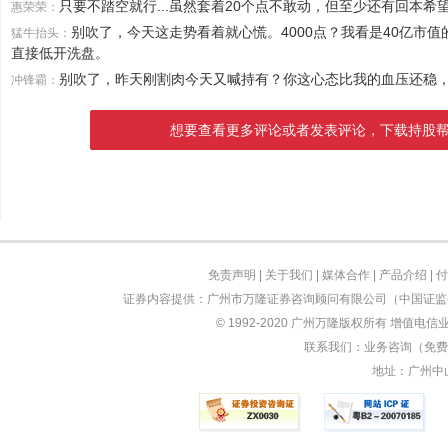
只要不踏空就行...虽然套着20个点不敢动，但至少还有回本希
惠荣荣：
别吹了，今天这走势看着就心慌。4000点？我看是40亿市
猛牛抬头：
直接低开洗盘。
别吹了，昨天刚割肉今天又喊持有？你这心态比我的血压还稳
冲锋霸：
想要查看更多评论或者发表评论，下载持股
免责声明
|
关于我们
|
媒体合作
|
产品介绍
|
付
证券内容提供：广州市万隆证券咨询顾问有限公司（中国证监会
© 1992-2020 广州万隆版权所有 增值电信业
联系我们：业务咨询（免费）：
地址：广州中