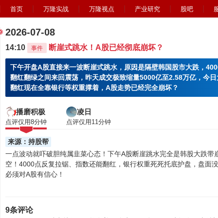
首页
万隆实战
万隆视点
产业研究
股吧
2026-07-08
14:10
断崖式跳水！A股已经彻底崩坏？
事件
下午开盘A股直接来一波断崖式跳水，原因是隔壁韩国股市大跌，40
翻红翻绿之间来回震荡，昨天成交极致缩量5000亿至2.58万亿，今
翻红现在全靠银行等权重撑着，A股走势已经完全崩坏？
播磨积极
凌日
点评仅用8分钟
点评仅用11分钟
来源：持股帮
一点波动就吓破胆纯属韭菜心态！下午A股断崖跳水完全是韩股大跌带
空！4000点反复拉锯、指数还能翻红，银行权重死死托底护盘，盘面
必须对A股有信心！
9条评论