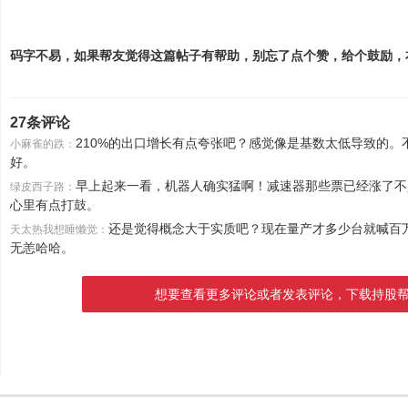
码字不易，如果帮友觉得这篇帖子有帮助，别忘了点个赞，给个鼓励，
27条评论
210%的出口增长有点夸张吧？感觉像是基数太低导致的。
小麻雀的跌：
好。
早上起来一看，机器人确实猛啊！减速器那些票已经涨了不
绿皮西子路：
心里有点打鼓。
还是觉得概念大于实质吧？现在量产才多少台就喊百
天太热我想睡懒觉：
无恙哈哈。
想要查看更多评论或者发表评论，下载持股