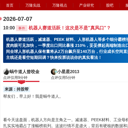
首页
万隆实战
万隆视点
产业研究
股吧
2026-07-07
10:00
机器人赛道活跃！这次是不是"真风口"？
事件
机器人赛道活跃，减速器、PEEK 材料、人形机器人等多个细分霸
度肉眼可见加快，一季度出口同比暴涨 210%，妥妥撑起高端制造
间全球人形机器人保有量将从2万台飙升至140万台，行业成长空间
主线还是看空短期回调？快来投票说说你的真实看法！
蜗牛道人曾咬金
小星星2013
点评仅用9分钟
点评仅用5分钟
来源：持股帮
帮友们，早上好！我是蜗牛道人。
看今天这盘面，机器人方向是主角之一。减速器、PEEK材料、工业母
扎实实地霸占了涨幅榜前列。这波行情不是虚火，背后有硬核的数据和