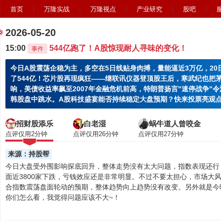
首页
万隆实战
万隆视点
产业研究
股吧
2026-05-20
15:00
544亿跑了！A股惊现耐人寻味的变化！
事件
今日A股震荡企稳为主，多空在5日线贴身肉搏，量能逼近3万亿，2
了544亿！芯片股再现疯狂——继联讯仪器登顶股王后，寒武纪也把
响，美债收益率飙至2007年金融危机前高，特朗普扬言"速停战争"
韩股盘中跳水。A股科技盛宴能否持续稳定大盘预期？快来投票亮观
招财股添乐
白老湿
蜗牛道人曾咬金
点评仅用2分钟
点评仅用26分钟
点评仅用27分钟
来源：持股帮
今日大盘受外围影响探底回升，整体走势没有太大问题，指数表现还行
面近3800家下跌，亏钱效应还是非常明显。不过不要太担心，市场大风
合指数震荡盘面轮动的预期，整体趋势向上趋势没有改变。另外就是今
你们怎么看，我觉得问题应该不大~！