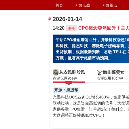
首页
万隆实战
万隆视点
2026-01-14
14:20
CPO概念突然回升！主
事件
午后CPO概念震荡回升，腾景科技涨超
库科技、源杰科技、赛微电子涨幅靠前。消
出货预期，根据最新判断，谷歌 TPU 在 20
万颗，显著高于此前市场预期。
从农民到股民
嫩韭菜雯女
点评仅用9分钟
点评仅用10分钟
来源：持股帮
光迅科技OCS业务Q1增长400%，独家
联动拉满，这是资金高低切的信号，大盘调整
家供谷歌TPU集群，订单超2亿！德科立
大盘调整正好抄底低位CPO！