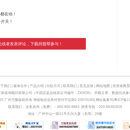
链都在动！
一片天！
论或者发表评论，下载持股帮参与！
关于我们
|
媒体合作
|
产品介绍
|
付款方式
|
联系我们
|
意见反馈
|
网站地图
|
投资者教育
券咨询顾问有限公司（中国证监会核发证书编号：ZX0030） 所载文章、数据仅供
-2020 广州万隆版权所有 增值电信业务经营许可证[B2-20070185]
网站备案号[粤ICP备11
联系我们：业务咨询（免费）：400-900-8863
财务专线：020-66392828
地址：广州中山一路21号天兴大厦（东塔）20楼