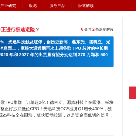
产业研究
股吧
服务产品
极速解读
6
2
力正进行极速避险？
参与
条深度解读
10%，光迅科技触及涨停，创历史新高，蘅东光、德科立、光
息面上，摩根大通近期再次上调谷歌 TPU 芯片的中长期
26 年和 2027 年的出货量有望分别达到 370 万颗和 500
供谷歌TPU集群，订单超2亿！德科立、源杰科技全在跟涨，板块
正好抄底低位CPO！光迅科技OCS业务Q1增长400%，独
、源杰科技全在跟涨，板块联动拉满，这是资金高低切的信号，