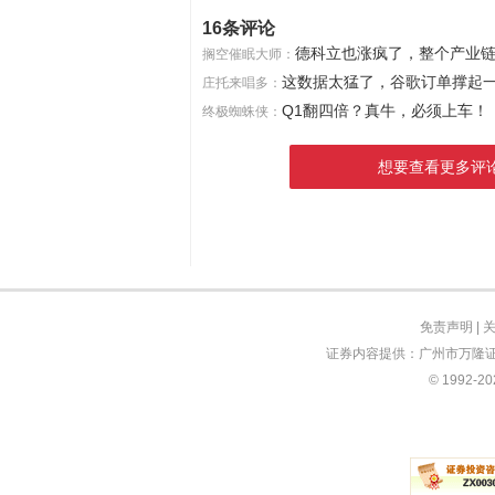
16条评论
德科立也涨疯了，整个产业
搁空催眠大师：
这数据太猛了，谷歌订单撑起
庄托来唱多：
Q1翻四倍？真牛，必须上车！
终极蜘蛛侠：
想要查看更多评
免责声明
|
证券内容提供：广州市万隆证
© 1992