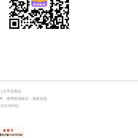
|
公平在身边
参考，使用前请核实，风险自负
010760号]