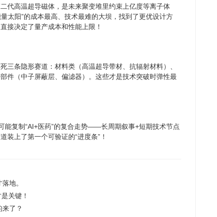
第二代高温超导磁体，是未来聚变堆里约束上亿度等离子体
能量太阳”的成本最高、技术最难的大坝，找到了更优设计方
，直接决定了量产成本和性能上限！
盯死三条隐形赛道：材料类（高温超导带材、抗辐射材料）、
种部件（中子屏蔽层、偏滤器）。这些才是技术突破时弹性最
能复制“AI+医药”的复合走势——长周期叙事+短期技术节点
道装上了第一个可验证的“进度条”！
才落地。
才是关键！
的来了？