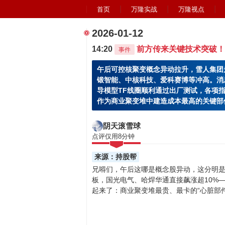
首页
万隆实战
万隆视点
2026-01-12
14:20
前方传来关键技术突破！
事件
午后可控核聚变概念异动拉升，雪人集团
锻智能、中核科技、爱科赛博等冲高。消
导模型TF线圈顺利通过出厂测试，各项
作为商业聚变堆中建造成本最高的关键部
阴天滚雪球
点评仅用8分钟
来源：持股帮
兄嘚们，午后这哪是概念股异动，这分明是
板，国光电气、哈焊华通直接飙涨超10%
起来了：商业聚变堆最贵、最卡的“心脏部