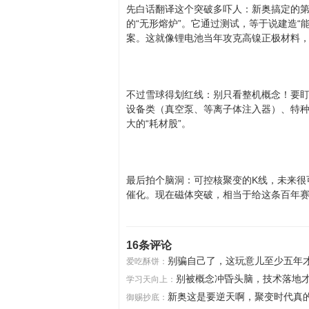
先白话翻译这个突破多吓人：新奥搞定的
的“无形熔炉”。它通过测试，等于说建造“
案。这就像锂电池当年攻克高镍正极材料
不过雪球得划红线：别只看整机概念！要
设备类（真空泵、等离子体注入器）、特
大的“耗材股”。
最后拍个脑洞：可控核聚变的K线，未来很可
催化。现在磁体突破，相当于给这条百年赛
16条评论
别骗自己了，这玩意儿至少五年
爱吃酥饼：
别被概念冲昏头脑，技术落地
学习天向上：
新奥这是要逆天啊，聚变时代真
御赐抄底：