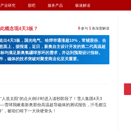
产业研究
股吧
服务产品
极速解读
6
1
此概念现4天3板？
参与
条深度解读
走出4天3板，国光电气、哈焊华通涨超10%，常辅股份、合
息面上，据报道，近日，新奥自主设计开发的第二代高温超
指标均满足新奥氢硼球形环的需求，并达到预期设计指标。
件，磁体的技术突破对聚变商业化至关重要。
“人造太阳”的点火倒计时进入读秒阶段了！雪人集团4天3
——雪球我瞅着新奥那份高温超导磁体的测试报告，汗毛都立
件”，被咱们啃下一大块硬骨头！