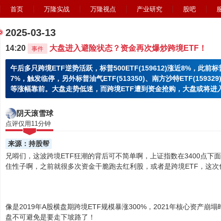
首页
万隆实战
万隆视点
产业研究
股吧
2025-03-13
14:20
大盘进入避险状态？资金再次爆炒跨境ETF！
事件
午后多只跨境ETF逆势活跃，标普500ETF(159612)涨近8%，此前标普
7%，触发临停，另外标普油气ETF(513350)、南方沙特ETF(159329)
等涨幅靠前。大盘走势低迷，而跨境ETF遭到资金抢购，大盘或将进
阴天滚雪球
点评仅用11分钟
来源：持股帮
兄嘚们，这波跨境ETF狂潮的背后可不简单啊，上证指数在3400点下
住性子啊，之前就很多次资金干脆跑去红利股，或者是跨境ETF，这次
像是2019年A股横盘期跨境ETF规模暴涨300%，2021年核心资产崩
盘不可避免是要走下坡路了！