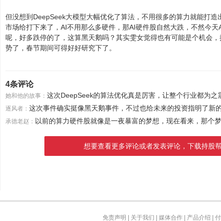
但没想到DeepSeek大模型大幅优化了算法，不用很多的算力就能打造
市场给打下来了，AI不用那么多硬件，那AI硬件股自然大跌，不然今
呢，好多跌停的了，这算黑天鹅吗？其实雯女觉得也有可能是个机会，
势了，春节期间可得好好研究下了。
4条评论
这次DeepSeek的算法优化真是厉害，让整个行业都为之
她和他的故事：
这次事件确实挺像黑天鹅事件，不过也给未来的投资指明了新
逐风者：
以前的算力硬件股就像是一夜暴富的梦想，现在看来，那个
承德老赵：
想要查看更多评论或者发表评论，下载持股
免责声明
|
关于我们
|
媒体合作
|
产品介绍
|
付