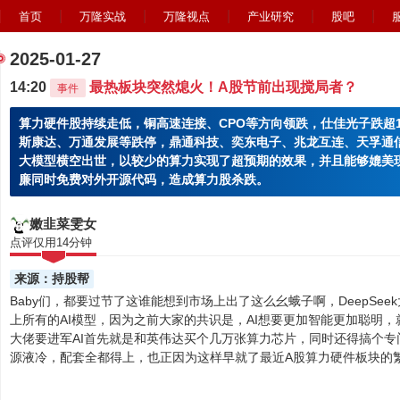
首页
万隆实战
万隆视点
产业研究
股吧
2025-01-27
14:20
最热板块突然熄火！A股节前出现搅局者？
事件
算力硬件股持续走低，铜高速连接、CPO等方向领跌，仕佳光子跌超
斯康达、万通发展等跌停，鼎通科技、奕东电子、兆龙互连、天孚通信等跌
大模型横空出世，以较少的算力实现了超预期的效果，并且能够媲美现
廉同时免费对外开源代码，造成算力股杀跌。
嫩韭菜雯女
点评仅用14分钟
来源：持股帮
Baby们，都要过节了这谁能想到市场上出了这么幺蛾子啊，DeepSe
上所有的AI模型，因为之前大家的共识是，AI想要更加智能更加聪明
大佬要进军AI首先就是和英伟达买个几万张算力芯片，同时还得搞个
源液冷，配套全都得上，也正因为这样早就了最近A股算力硬件板块的