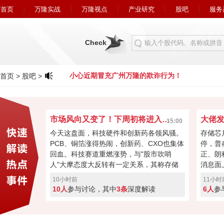
首页
万隆实战
万隆视点
产业研究
股吧
服务
Check
欺诈行为！
小心近期冒充广州万隆的欺诈行为！
首页
>
股吧
>
市场风向又变了！下周初将进入关键窗口？
15:00
今天这盘面，科技硬件和创新药各领风骚。
存储芯
PCB、铜箔涨得热闹，创新药、CXO也集体
停，普
回血。科技赛道重燃涨势，与"股市吹哨
正、朗
人"大摩态度大反转有一定关系，其称存储
消息面
最悲观过去，市场焦点要转向资本回馈，回
长速度
10小时前
11小时
购、现金流或将成新催化。经过本周的连续
芯片的
10人
参与讨论，其中
3条
深度解读
6人
参
加速回暖，下周初将进入关键窗口！向上突
斯拉和
破走反转，突破失败就会再度回调！快来投
票亮你的观点，你看好下周A股突破反转