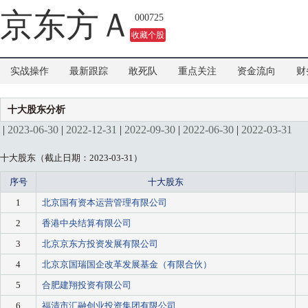
吗？
京东方Ａ
000725
收藏个股
实战操作
最新跟踪
敢死队
重点关注
资金流向
财