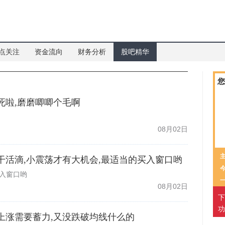
点关注
资金流向
财务分析
股吧精华
您
家要死啦,磨磨唧唧个毛啊
08月02日
志们干活滴,小震荡才有大机会,最适当的买入窗口哟
买入窗口哟
08月02日
下
功
二轮上涨需要蓄力,又没跌破均线什么的