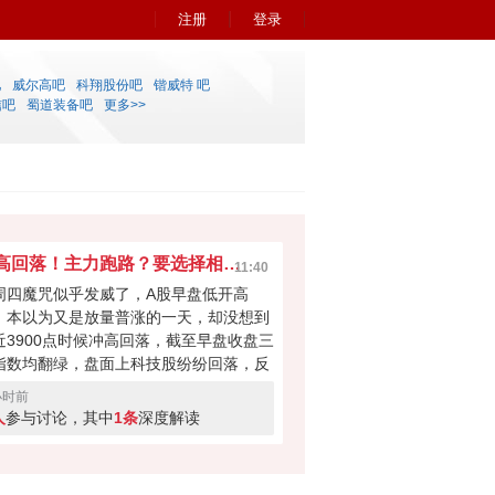
注册
登录
吧
威尔高吧
科翔股份吧
锴威特 吧
信吧
蜀道装备吧
更多>>
冲高回落！主力跑路？要选择相信A股吗？
11:40
周四魔咒似乎发威了，A股早盘低开高
，本以为又是放量普涨的一天，却没想到
近3900点时候冲高回落，截至早盘收盘三
指数均翻绿，盘面上科技股纷纷回落，反
煤炭、医药商业和种植业板块拉升。其实
小时前
天大盘走弱也属意料之中，连涨两日后获
人
参与讨论，其中
1条
深度解读
盘蠢蠢欲动，加上外围扰动，下午还有没
翻红的希望？