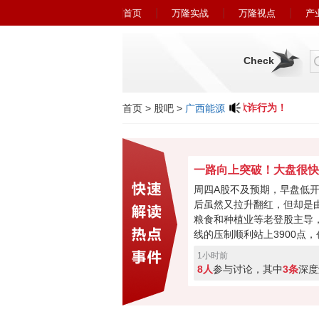
首页
万隆实战
万隆视点
产
Check
小心近期冒充广州万隆的欺诈行为！
首页
>
股吧
>
广西能源
周四A股不及预期，早盘低
后虽然又拉升翻红，但却是
粮食和种植业等老登股主导，
线的压制顺利站上3900点
0.55%。今日科技股回落或
1小时前
利盘蠢蠢欲动，又或者是外
8人
参与讨论，其中
3条
深度
氛围向好，成交量也有2.5
否继续反弹再次回到4000点