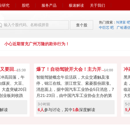
业研究
股吧
服务产品
极速解读
关于我们
热门搜索：
N津富 
查个股
中巨芯 吧
广哈通
小心近期冒充广州万隆的欺诈行为！
一路向上突破！大盘很快又要回到4000点？
爆了！自动驾驶开大会！主力开始疯狂炒作？
15:30
14:00
开冲高回落，午
智能驾驶概念午后活跃，大众交通触及涨
黑
由煤炭、大豆、
停，锦江在线、浙江世宝、索菱股份跟涨。
走
大盘突破20日
消息面上，据中国汽车工业协会5日消息，7
临
，创业板则收跌
月21-23日，由中国汽车工业协会主办的第
大
许是连涨两天获
16届中国汽车论坛在上海嘉定举办。论坛期
而
3小时前
5
围扰动，但大盘
间，中国汽车工业协会正式宣布启动成
今
解读
6人
参与讨论，其中
1条
深度解读
5
万亿，接下来能
立“自动驾驶汽车产业发展联席会”。
利
？
有