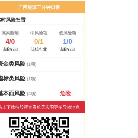
广西能源三分钟扫雷
实时风险扫雷
高风险项
中风险项
低风险项
4/0
0/1
1/0
该股/行业
该股/行业
该股/行业
资金类风险
(1项)
指标类风险
(1项)
基本面风险
危险
(4项)
马上下载持股帮查看航天宏图更多异动消息