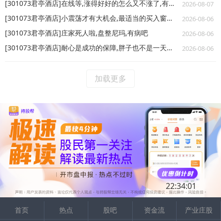
[301073君亭酒店]在线等,涨得好好的怎么又不涨了,有必要加仓吗
2026-08-07
[301073君亭酒店]小震荡才有大机会,最适当的买入窗口哟
2026-08-06
[301073君亭酒店]庄家死人啦,盘整尼玛,有病吧
2026-08-06
[301073君亭酒店]耐心是成功的保障,胖子也不是一天长成,稳住
2026-08-06
加载更多
22:34:01
首页
热点
股吧
资金流
产业庄股