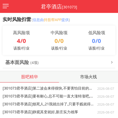
君亭酒店
[301073]
实时风险扫雷
(
信息由
持股帮APP
提供
)
高风险项
中风险项
低风险项
4/0
0/0
0/0
该股/行业
该股/行业
该股/行业
基本面风险
(4项)
股吧精华
市场火线
[301073君亭酒店]第二波会来得很快,不要害怕目前的调整,不用瞎操心
2026-08-07
[301073君亭酒店]要有耐心,总不可能一直大涨特涨吧,看好这票的空间
2026-08-07
[301073君亭酒店]烦死人,21我就出掉了,只要手贱就得吃亏
2026-08-07
[301073君亭酒店]静观其变就好,新庄实力雄厚
2026-08-07