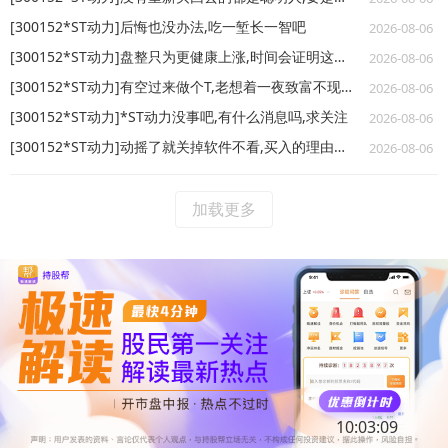
[300152*ST动力]后悔也没办法,吃一堑长一智吧
2026-08-06
[300152*ST动力]盘整只为更健康上涨,时间会证明这票的价值的
2026-08-06
[300152*ST动力]有空过来做个T,老想着一夜致富不现实啊,不要固执了
2026-08-06
[300152*ST动力]*ST动力没事吧,有什么消息吗,求关注
2026-08-06
[300152*ST动力]动摇了就关掉软件不看,买入的理由还在,我保证两周内内必涨45%
2026-08-06
加载更多
10:03:09