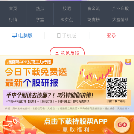
首页
热点
股吧
资金流
产业庄股
行情
学堂
买卖点
龙虎榜
大盘情绪
电脑版
登录
手机版
意见反馈
内容提供：广州市万隆证券咨询顾问有限公司
Copyright ©2015 Wlstock. All Right Reserved.
热线：020-66618988