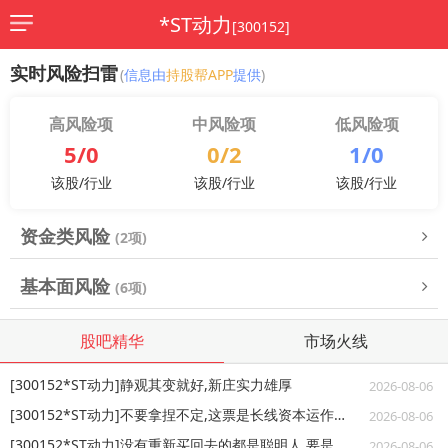
*ST动力
[300152]
实时风险扫雷
(
信息由
持股帮APP
提供
)
高风险项
中风险项
低风险项
5/0
0/2
1/0
该股/行业
该股/行业
该股/行业
资金类风险
(2项)
基本面风险
(6项)
股吧精华
市场火线
[300152*ST动力]静观其变就好,新庄实力雄厚
2026-08-06
[300152*ST动力]不要拿捏不定,这票是长线资本运作类的,盘整下无所谓
2026-08-06
[300152*ST动力]没有重新买回去的都是聪明人,要是接回这波就亏大咯,很好
2026-08-06