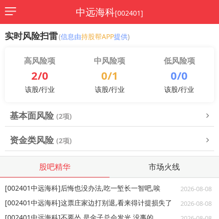
中远海科
[002401]
实时风险扫雷
(
信息由
持股帮APP
提供
)
高风险项
中风险项
低风险项
2/0
0/1
0/0
该股/行业
该股/行业
该股/行业
基本面风险
(2项)
资金类风险
(2项)
股吧精华
市场火线
[002401中远海科]后悔也没办法,吃一堑长一智吧,唉
2026-08-08
[002401中远海科]这票庄家边打别退,看来得计提损失了
2026-08-08
[002401中远海科]不要怂,是金子总会发光,没事的
2026-08-08