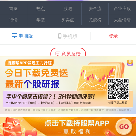
首页
热点
股吧
资金流
产业庄股
行情
学堂
买卖点
龙虎榜
大盘情绪
电脑版
登录
手机版
意见反馈
内容提供：广州市万隆证券咨询顾问有限公司
Copyright ©2015 Wlstock. All Right Reserved.
热线：020-66618988