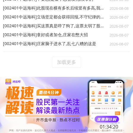
[002401中远海科]此股现在横有多长后续竖有多高,我发誓它套不了人,动摇了就关掉软件不看
2026-08-08
[002401中远海科]立场坚定都会获得回报,不守纪律的已经凉了,哈哈哈
2026-08-07
[002401中远海科]买这票真是哔了狗了,这票太弱了股性都没有被激活,有游资大佬来拯救下吗
2026-08-07
[002401中远海科]拿好或者加仓,庄家在憋大招
2026-08-07
[002401中远海科]庄家脑子进水了,乱七八糟的这是
2026-08-07
加载更多
01:34:20