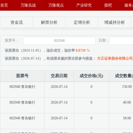
首页
万隆实战
万隆视点
产业研究
股吧
服务
资金流
解禁分析
定增分析
增减持分析
股票号：
日期：
该股票在（2024-11-01），溢价成交，溢价率
8.8710 %
该股票在（2026-07-14），有战绩卓越的营业部参与接盘：
方正证券股份有限公司
股票号
交易日期
成交价格(元)
成交数量(
002948 青岛银行
2026-07-14
0
150.00
002948 青岛银行
2026-07-14
0
40.00
002948 青岛银行
2026-07-14
0
58.00