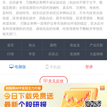
关。仅供参考，万隆网证券网不保证该信息（包括但不限于文字、数
据及图表）全部或者部分内容的准确性、真实性、完整性、有效性、
及时性、原创性等。相关信息并未经过本网站证实，不作为投资决策
依据，投资者据此操作，风险自担。股市有风险，投资需谨慎，
数据
来源东财。
万隆证券网一直维护证券市场舆论环境的稳定，坚决反对
各种混淆视听的消息，虚假信息的传播，经发现将给予删帖并举报至
相关部门。
首页
热点
股吧
资金流
产业庄股
行情
学堂
买卖点
龙虎榜
大盘情绪
电脑版
登录
手机版
意见反馈
内容提供：广州市万隆证券咨询顾问有限公司
Copyright ©2015 Wlstock. All Right Reserved.
热线：020-66618988