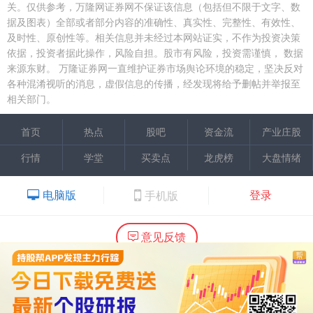
关。仅供参考，万隆网证券网不保证该信息（包括但不限于文字、数
据及图表）全部或者部分内容的准确性、真实性、完整性、有效性、
及时性、原创性等。相关信息并未经过本网站证实，不作为投资决策
依据，投资者据此操作，风险自担。股市有风险，投资需谨慎，
数据
来源东财。
万隆证券网一直维护证券市场舆论环境的稳定，坚决反对
各种混淆视听的消息，虚假信息的传播，经发现将给予删帖并举报至
相关部门。
首页
热点
股吧
资金流
产业庄股
行情
学堂
买卖点
龙虎榜
大盘情绪
电脑版
登录
手机版
意见反馈
内容提供：广州市万隆证券咨询顾问有限公司
Copyright ©2015 Wlstock. All Right Reserved.
热线：020-66618988