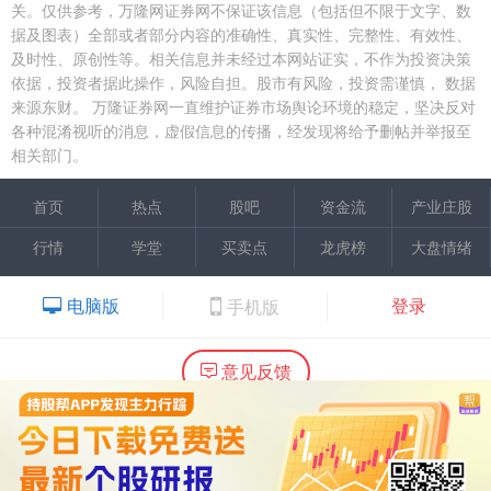
关。仅供参考，万隆网证券网不保证该信息（包括但不限于文字、数
据及图表）全部或者部分内容的准确性、真实性、完整性、有效性、
及时性、原创性等。相关信息并未经过本网站证实，不作为投资决策
依据，投资者据此操作，风险自担。股市有风险，投资需谨慎，
数据
来源东财。
万隆证券网一直维护证券市场舆论环境的稳定，坚决反对
各种混淆视听的消息，虚假信息的传播，经发现将给予删帖并举报至
相关部门。
首页
热点
股吧
资金流
产业庄股
行情
学堂
买卖点
龙虎榜
大盘情绪
电脑版
登录
手机版
意见反馈
内容提供：广州市万隆证券咨询顾问有限公司
Copyright ©2015 Wlstock. All Right Reserved.
热线：020-66618988