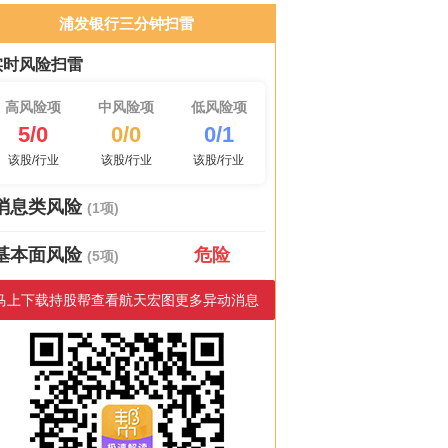
浦发银行三分钟扫雷
实时风险扫雷
高风险项
中风险项
低风险项
5/0
0/0
0/1
该股/行业
该股/行业
该股/行业
消息类风险
(1项)
基本面风险
危险
(5项)
马上下载持股帮查看航天宏图更多异动消息