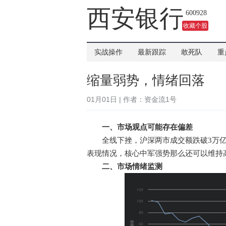
吗？
西安银行
600928
收藏个股
实战操作
最新跟踪
敢死队
重
缩量弱势，情绪回落
01月01日 | 作者：资金流1号
一、市场观点可能存在偏差
全线下挫，沪深两市成交额跌破3万亿。
表现情况，核心中军强势那么还可以维持
二、市场情绪监测