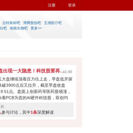
注册
登录
志特新材吧
博腾股份吧
五洲医疗吧
白吧
南模生物吧
更多>>
早盘出现一大隐患！科技股要再次吸干大盘？
11:40
五大盘继续顶着压力往上走，早盘低开探
跌破3900点后又拉升，截至早盘收盘
919.51点。盘面上创新药等医药股领涨，
杂着PCB为首的AI硬件科技股，双创均
。科技股本次反弹力度不小，但早盘成交
天前
量700多亿，如此下去会不会无法撑起大
人
参与讨论，其中
1条
深度解读
反弹？