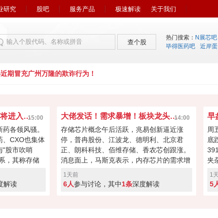
业研究
股吧
服务产品
极速解读
关于我们
热门搜索：
N展芯吧
查个股
毕得医药吧
近岸蛋
期冒充广州万隆的欺诈行为！
市场风向又变了！下周初将进入关键窗口？
大佬发话！需求暴增！板块龙头冲击涨停？
15:00
14:00
新药各领风骚。
存储芯片概念午后活跃，兆易创新逼近涨
周
药、CXO也集体
停，普冉股份、江波龙、德明利、北京君
底
"股市吹哨
正、朗科科技、佰维存储、香农芯创跟涨。
3
系，其称存储
消息面上，马斯克表示，内存芯片的需求增
夹
向资本回馈，回
长速度远远超过了供应增速。马斯克对存储
涨
1天前
1
经过本周的连续
芯片的需求状况具备很强的发言权，因为特
缩
度解读
6人
参与讨论，其中
1条
深度解读
5
键窗口！向上突
斯拉和SpaceX均是存储芯片重要买家。
盘
度回调！快来投
A股突破反转