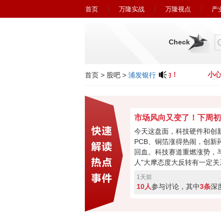
首页
万隆实战
万隆视点
产
Check
小心近期冒充广州万隆的欺诈行为！
小心近
首页
>
股吧
>
浦发银行
今天这盘面，科技硬件和创
PCB、铜箔涨得热闹，创新
回血。科技赛道重燃涨势，与
人"大摩态度大反转有一定关
最悲观过去，市场焦点要转
1天前
购、现金流或将成新催化。
10人
参与讨论，其中
3条
深
加速回暖，下周初将进入关
破走反转，突破失败就会再
票亮你的观点，你看好下周