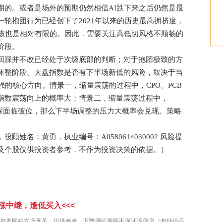
期的。或者是场外的预期仍然相信AI跌下来之后仍然是最
轮抱团行为已经创下了2021年以来的历史最高拥挤度，
应该也是相对有限的。因此，需要关注高低切风格不顺畅的
阶段。
踩并不改已经处于次级底部的判断；对于抱团极致的方
休整阶段。大盘指数是否有下半场新低的风险，取决于当
强的核心方向。情景一，缩量震荡的过程中，CPO、PCB
指数震荡向上的概率大；情景二，缩量震荡过程中，
试探面临破位，那么下半场调整的压力大概率会兑现。策略
名：黄勇，执业编号：A0580614030002 风险提
及个股仅供投资者参考，不作为投资决策的依据。）
涨中继，逢低买入<<<
与本网站立场无关。仅供参考，万隆网证券网不保证该信息（包括但不