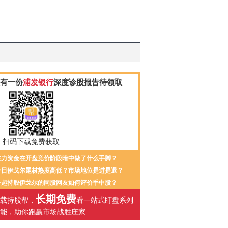
有一份
浦发银行
深度诊股报告待领取
扫码下载免费获取
主力资金在开盘竞价阶段暗中做了什么手脚？
今日伊戈尔题材热度高低？市场地位是进是退？
一起持股伊戈尔的同股网友如何评价手中股？
长期免费
载持股帮，
看一站式盯盘系列
能，助你跑赢市场战胜庄家