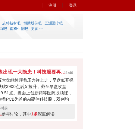
注册
登录
志特新材吧
博腾股份吧
五洲医疗吧
白吧
南模生物吧
更多>>
早盘出现一大隐患！科技股要再次吸干大盘？
11:40
五大盘继续顶着压力往上走，早盘低开探
跌破3900点后又拉升，截至早盘收盘
919.51点。盘面上创新药等医药股领涨，
杂着PCB为首的AI硬件科技股，双创均
。科技股本次反弹力度不小，但早盘成交
小时前
量700多亿，如此下去会不会无法撑起大
人
参与讨论，其中
1条
深度解读
反弹？