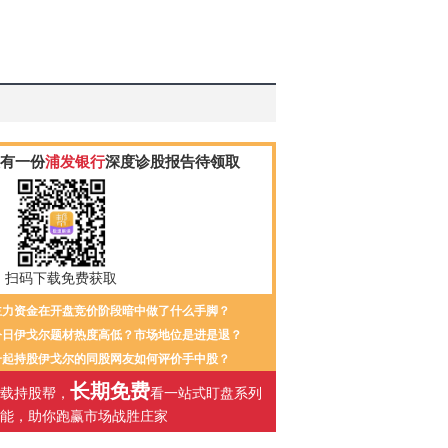
有一份
浦发银行
深度诊股报告待领取
扫码下载免费获取
主力资金在开盘竞价阶段暗中做了什么手脚？
今日伊戈尔题材热度高低？市场地位是进是退？
一起持股伊戈尔的同股网友如何评价手中股？
长期免费
载持股帮，
看一站式盯盘系列
能，助你跑赢市场战胜庄家