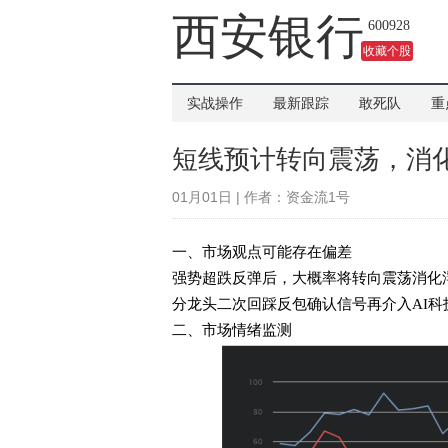
吗？
西安银行
600928
收藏个股
实战操作
最新跟踪
敢死队
重
短线预计转向震荡，消
01月01日 | 作者：资金流1号
一、市场观点可能存在偏差
强势超跌反弹后，大概率将转向震荡消化
分龙头二次回踩反包确认信号再介入AI科
二、市场情绪监测