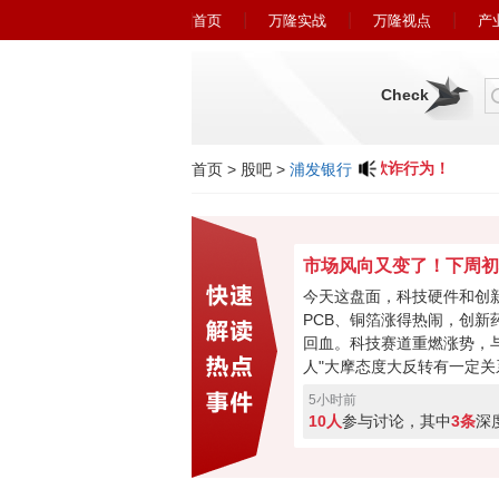
首页
万隆实战
万隆视点
产
Check
小心近期冒充广州万隆的欺诈行为！
首页
>
股吧
>
浦发银行
今天这盘面，科技硬件和创
PCB、铜箔涨得热闹，创新
回血。科技赛道重燃涨势，与
人"大摩态度大反转有一定关
最悲观过去，市场焦点要转
5小时前
购、现金流或将成新催化。
10人
参与讨论，其中
3条
深
加速回暖，下周初将进入关
破走反转，突破失败就会再
票亮你的观点，你看好下周