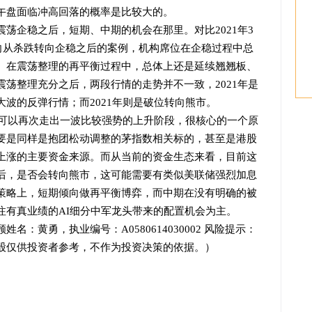
午盘面临冲高回落的概率是比较大的。
荡企稳之后，短期、中期的机会在那里。对比2021年3
方向从杀跌转向企稳之后的案例，机构席位在企稳过程中总
。在震荡整理的再平衡过程中，总体上还是延续翘翘板、
荡整理充分之后，两段行情的走势并不一致，2021年是
波的反弹行情；而2021年则是破位转向熊市。
源可以再次走出一波比较强势的上升阶段，很核心的一个原
要是同样是抱团松动调整的茅指数相关标的，甚至是港股
上涨的主要资金来源。而从当前的资金生态来看，目前这
后，是否会转向熊市，这可能需要有类似美联储强烈加息
策略上，短期倾向做再平衡博弈，而中期在没有明确的被
注有真业绩的AI细分中军龙头带来的配置机会为主。
：黄勇，执业编号：A0580614030002 风险提示：
股仅供投资者参考，不作为投资决策的依据。）