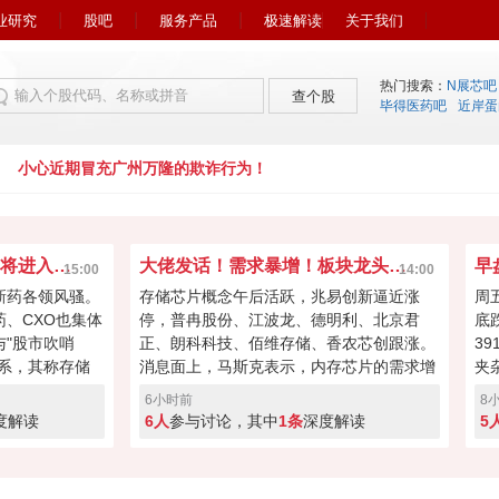
业研究
股吧
服务产品
极速解读
关于我们
热门搜索：
N展芯吧
查个股
毕得医药吧
近岸蛋
小心近期冒充广州万隆的欺诈行为！
市场风向又变了！下周初将进入关键窗口？
大佬发话！需求暴增！板块龙头冲击涨停？
15:00
14:00
新药各领风骚。
存储芯片概念午后活跃，兆易创新逼近涨
周
药、CXO也集体
停，普冉股份、江波龙、德明利、北京君
底
"股市吹哨
正、朗科科技、佰维存储、香农芯创跟涨。
3
系，其称存储
消息面上，马斯克表示，内存芯片的需求增
夹
向资本回馈，回
长速度远远超过了供应增速。马斯克对存储
涨
6小时前
8
经过本周的连续
芯片的需求状况具备很强的发言权，因为特
缩
度解读
6人
参与讨论，其中
1条
深度解读
5
键窗口！向上突
斯拉和SpaceX均是存储芯片重要买家。
盘
度回调！快来投
A股突破反转