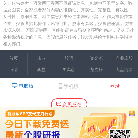
关。仅供参考，万隆网证券网不保证该信息（包括但不限于文字、数
据及图表）全部或者部分内容的准确性、真实性、完整性、有效性、
及时性、原创性等。相关信息并未经过本网站证实，不作为投资决策
依据，投资者据此操作，风险自担。股市有风险，投资需谨慎，
数据
来源东财。
万隆证券网一直维护证券市场舆论环境的稳定，坚决反对
各种混淆视听的消息，虚假信息的传播，经发现将给予删帖并举报至
相关部门。
首页
热点
股吧
资金流
产业庄股
行情
学堂
买卖点
龙虎榜
大盘情绪
电脑版
登录
手机版
意见反馈
内容提供：广州市万隆证券咨询顾问有限公司
Copyright ©2015 Wlstock. All Right Reserved.
热线：020-66618988