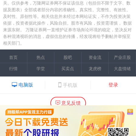
关。仅供参考，万隆网证券网不保证该信息（包括但不限于文字、数
据及图表）全部或者部分内容的准确性、真实性、完整性、有效性、
及时性、原创性等。相关信息并未经过本网站证实，不作为投资决策
依据，投资者据此操作，风险自担。股市有风险，投资需谨慎，
数据
来源东财。
万隆证券网一直维护证券市场舆论环境的稳定，坚决反对
各种混淆视听的消息，虚假信息的传播，经发现将给予删帖并举报至
相关部门。
首页
热点
股吧
资金流
产业庄股
行情
学堂
买卖点
龙虎榜
大盘情绪
电脑版
登录
手机版
意见反馈
内容提供：广州市万隆证券咨询顾问有限公司
Copyright ©2015 Wlstock. All Right Reserved.
热线：020-66618988