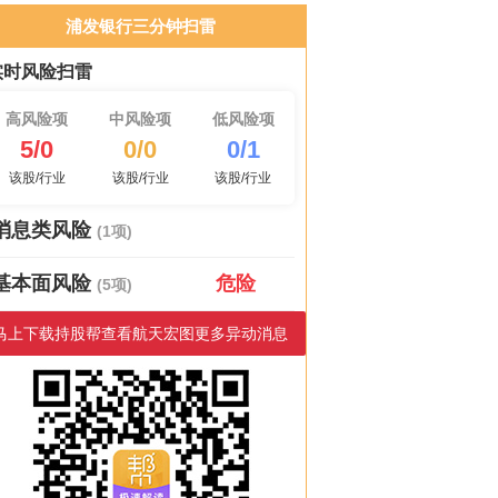
浦发银行三分钟扫雷
实时风险扫雷
高风险项
中风险项
低风险项
5/0
0/0
0/1
该股/行业
该股/行业
该股/行业
消息类风险
(1项)
基本面风险
危险
(5项)
马上下载持股帮查看航天宏图更多异动消息