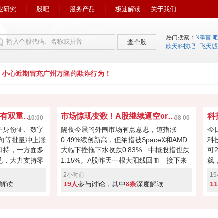
业研究
股吧
服务产品
极速解读
关于我们
热门搜索：
N津富 
查个股
欣天科技吧
飞天诚
小心近期冒充广州万隆的欺诈行为！
数字货币集体爆发！背后有双重利好加持？
市场惊现变数！A股继续逼空or回踩？
科
10:00
08:00
子身份证、数字
隔夜今晨的外围市场有点意思，道指涨
今
方向等批量冲上涨
0.49%续创新高，但纳指被SpaceX和AMD
科
加持，一方面多
大幅下挫拖下水收跌0.83%，中概股指也跌
可
见，大力支持零
1.15%。A股昨天一根大阳线回血，接下来
飙
面非洲首个人民
将要面对3943和3995两个缺口压力位！加
明
2小时前
1
S 跨境交易迎
上中美科技摩擦升级（逆变器+先进机器人
虎
解读
19人
参与讨论，其中
8条
深度解读
1
地双重驱动，这波
+光模块禁令+中国5项措施反制），多空博
是
出你的看法。
弈必然激烈。你觉得今天是继续向上逼空，
还是先回踩确认？快来投票亮出你的态度！