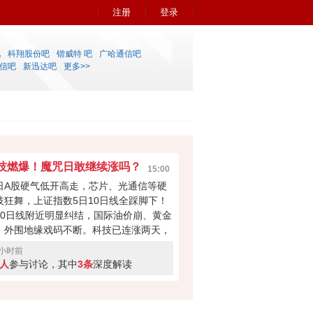
注册
登录
吧
科翔股份吧
锴威特 吧
广哈通信吧
信吧
新迅达吧
更多>>
技燃爆！魔咒日敢继续涨吗？
15:00
日A股硬气低开高走，芯片、光通信等硬
技狂舞，上证指数5日10日线全踩脚下！
20日线附近明显纠结，国际油价崩、黄金
，外围地缘戏码不断。科技已连涨两天，
天是周四魔咒日+连续两日大涨的获利盘
9小时前
视眈眈——你是大胆加仓博高举高打，还
1人
参与讨论，其中
3条
深度解读
先跑为敬？快来投票亮出你的态度！