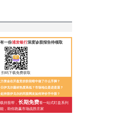
有一份
浦发银行
深度诊股报告待领取
扫码下载免费获取
主力资金在开盘竞价阶段暗中做了什么手脚？
今日伊戈尔题材热度高低？市场地位是进是退？
一起持股伊戈尔的同股网友如何评价手中股？
长期免费
载持股帮，
看一站式盯盘系列
能，助你跑赢市场战胜庄家