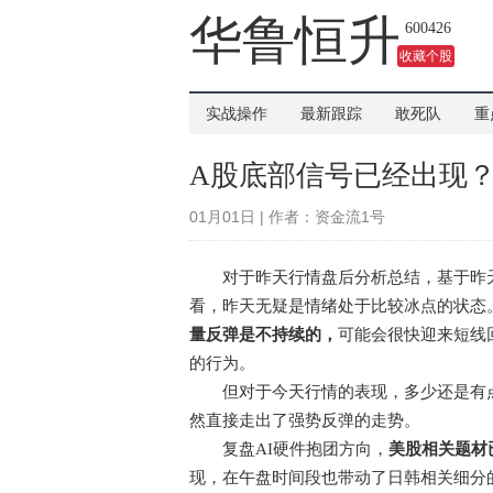
华鲁恒升
600426
收藏个股
实战操作
最新跟踪
敢死队
重
A股底部信号已经出现
01月01日 | 作者：资金流1号
对于昨天行情盘后分析总结，基于昨天
看，昨天无疑是情绪处于比较冰点的状态
量反弹是不持续的，
可能会很快迎来短线
的行为。
但对于今天行情的表现，多少还是有点
然直接走出了强势反弹的走势。
复盘AI硬件抱团方向，
美股相关题材
现，在午盘时间段也带动了日韩相关细分