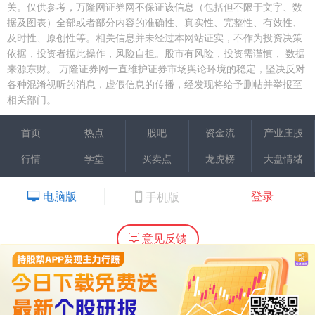
关。仅供参考，万隆网证券网不保证该信息（包括但不限于文字、数
据及图表）全部或者部分内容的准确性、真实性、完整性、有效性、
及时性、原创性等。相关信息并未经过本网站证实，不作为投资决策
依据，投资者据此操作，风险自担。股市有风险，投资需谨慎，
数据
来源东财。
万隆证券网一直维护证券市场舆论环境的稳定，坚决反对
各种混淆视听的消息，虚假信息的传播，经发现将给予删帖并举报至
相关部门。
首页
热点
股吧
资金流
产业庄股
行情
学堂
买卖点
龙虎榜
大盘情绪
电脑版
登录
手机版
意见反馈
内容提供：广州市万隆证券咨询顾问有限公司
Copyright ©2015 Wlstock. All Right Reserved.
热线：020-66618988