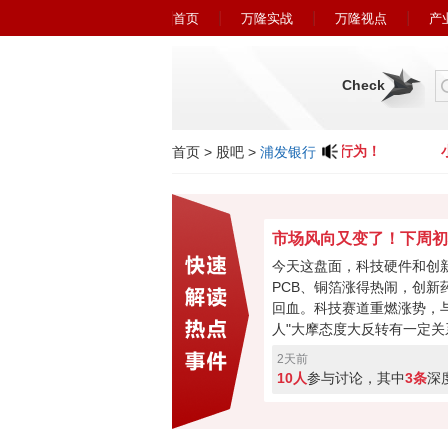
首页
万隆实战
万隆视点
产
Check
小心近期冒充广州万隆的欺诈行为！
小
首页
>
股吧
>
浦发银行
今天这盘面，科技硬件和创
PCB、铜箔涨得热闹，创新
回血。科技赛道重燃涨势，与
人"大摩态度大反转有一定关
最悲观过去，市场焦点要转
2天前
购、现金流或将成新催化。
10人
参与讨论，其中
3条
深
加速回暖，下周初将进入关
破走反转，突破失败就会再
票亮你的观点，你看好下周