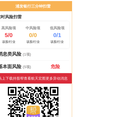
浦发银行三分钟扫雷
实时风险扫雷
高风险项
中风险项
低风险项
5/0
0/0
0/1
该股/行业
该股/行业
该股/行业
消息类风险
(1项)
基本面风险
危险
(5项)
马上下载持股帮查看航天宏图更多异动消息