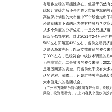
有逐步企稳的可能性存在。但基于仍然有
此预计震荡之后还是面临大市值中军的补
高位保持韧性的大市值中军个股也走出了
还是意味着下跌的压力仍有待释放？这应
从多个角度的分析佐证，一是交易拥挤度，
回落至49%左右。对比2021年2-4月
50%左右回落至43%左右，当前交易拥
盘是否释放充分，以及支撑做多的资金来
了30%左右，已经符合中线技术调整的
为并非重点。二是虹吸的资金来源，202
是港股回落的资金。而当前似乎没有太多
认的过程。策略上，还是维持关注高低切
大市值龙头的抱团机会。
（广州市万隆证券咨询顾问有限公司，投顾姓名：
风险，投资需谨慎，以上内容及个股仅供投