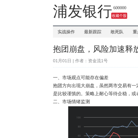
吗？
浦发银行
600000
收藏个股
实战操作
最新跟踪
敢死队
重
抱团崩盘，风险加速释
01月01日 | 作者：资金流1号
一、市场观点可能存在偏差
抱团方向出现大崩盘，虽然两市交易有一
是比较谨慎的。策略上耐心等待企稳，或
二、市场情绪监测