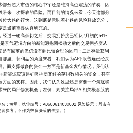
少部分超大市值的核心中军还是维持高位震荡的节奏，因
跌带来二次探底的风险。而目前的情况来看，今天这部分
破位大跌的行为。这到底是意味着补跌的风险释放充分，
该是当前需要认真研究的。
经过一轮高低切之后，交易拥挤度已经从7月初的54%
份同样是景气逻辑方向的新能源抱团松动之后的交易拥挤度从
挤度是有回落的但仍没有到比较合理的区间；二是存量获利
自那里。获利盘的角度来看，我们认为AI个股普遍已经跌
跌幅。而支撑做多的资金一方面是新基金发行情况，我们认
1年新能源应该是虹吸抱团瓦解的茅指数相关的资金，甚至
这方面的支撑。因此，我们认为这里还是需要一个筑底确
带来的局部修复机会；左侧，则关注局部AI相关概念股的
黄勇，执业编号：A0580614030002 风险提示：股市有
资者参考，不作为投资决策的依据。）