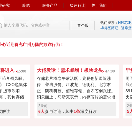
业研究
股吧
服务产品
极速解读
关于我们
热门搜索：
N展芯吧
查个股
毕得医药吧
近岸蛋
心近期冒充广州万隆的欺诈行为！
市场风向又变了！下周初将进入关键窗口？
大佬发话！需求暴增！板块龙头冲击涨停？
15:00
14:00
新药各领风骚。
存储芯片概念午后活跃，兆易创新逼近涨
周
药、CXO也集体
停，普冉股份、江波龙、德明利、北京君
底
"股市吹哨
正、朗科科技、佰维存储、香农芯创跟涨。
3
系，其称存储
消息面上，马斯克表示，内存芯片的需求增
夹
向资本回馈，回
长速度远远超过了供应增速。马斯克对存储
涨
2天前
2
经过本周的连续
芯片的需求状况具备很强的发言权，因为特
缩
度解读
6人
参与讨论，其中
1条
深度解读
5
键窗口！向上突
斯拉和SpaceX均是存储芯片重要买家。
盘
度回调！快来投
A股突破反转