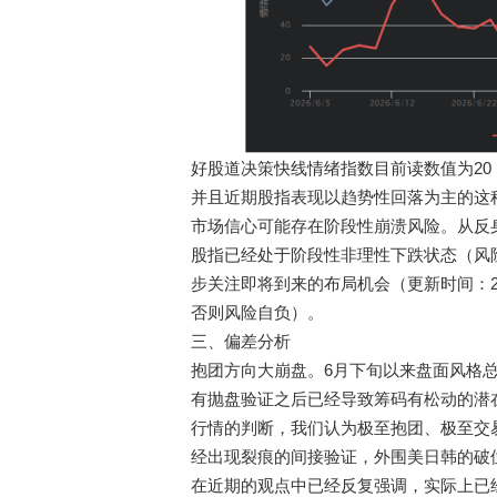
好股道决策快线情绪指数目前读数值为20
并且近期股指表现以趋势性回落为主的这
市场信心可能存在阶段性崩溃风险。从反
股指已经处于阶段性非理性下跌状态（风
步关注即将到来的布局机会（更新时间：20
否则风险自负）。
三、偏差分析
抱团方向大崩盘。6月下旬以来盘面风格总
有抛盘验证之后已经导致筹码有松动的潜
行情的判断，我们认为极至抱团、极至交
经出现裂痕的间接验证，外围美日韩的破
在近期的观点中已经反复强调，实际上已经