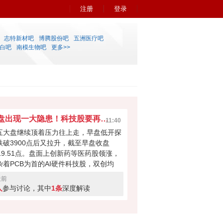
注册
登录
志特新材吧
博腾股份吧
五洲医疗吧
白吧
南模生物吧
更多>>
早盘出现一大隐患！科技股要再次吸干大盘？
11:40
五大盘继续顶着压力往上走，早盘低开探
跌破3900点后又拉升，截至早盘收盘
919.51点。盘面上创新药等医药股领涨，
杂着PCB为首的AI硬件科技股，双创均
。科技股本次反弹力度不小，但早盘成交
天前
量700多亿，如此下去会不会无法撑起大
人
参与讨论，其中
1条
深度解读
反弹？