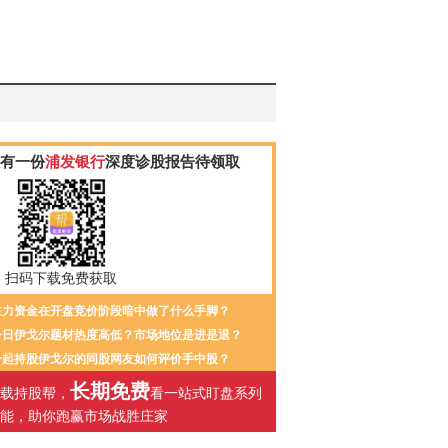
有一份
浦发银行
深度诊股报告待领取
扫码下载免费获取
主力资金在开盘竞价阶段暗中做了什么手脚？
今日伊戈尔题材热度高低？市场地位是进是退？
一起持股伊戈尔的同股网友如何评价手中股？
长期免费
载持股帮，
看一站式盯盘系列
能，助你跑赢市场战胜庄家