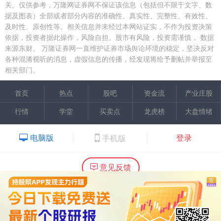
关。仅供参考，万隆网证券网不保证该信息（包括但不限于文字、数
据及图表）全部或者部分内容的准确性、真实性、完整性、有效性、
及时性、原创性等。相关信息并未经过本网站证实，不作为投资决策
依据，投资者据此操作，风险自担。股市有风险，投资需谨慎，
数据
来源东财。
万隆证券网一直维护证券市场舆论环境的稳定，坚决反对
各种混淆视听的消息，虚假信息的传播，经发现将给予删帖并举报至
相关部门。
首页
热点
股吧
资金流
产业庄股
行情
学堂
买卖点
龙虎榜
大盘情绪
电脑版
登录
手机版
意见反馈
内容提供：广州市万隆证券咨询顾问有限公司
Copyright ©2015 Wlstock. All Right Reserved.
热线：020-66618988