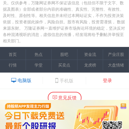
关。仅供参考，万隆网证券网不保证该信息（包括但不限于文字、数
据及图表）全部或者部分内容的准确性、真实性、完整性、有效性、
及时性、原创性等。相关信息并未经过本网站证实，不作为投资决策
依据，投资者据此操作，风险自担。股市有风险，投资需谨慎，
数据
来源东财。
万隆证券网一直维护证券市场舆论环境的稳定，坚决反对
各种混淆视听的消息，虚假信息的传播，经发现将给予删帖并举报至
相关部门。
首页
热点
股吧
资金流
产业庄股
行情
学堂
买卖点
龙虎榜
大盘情绪
电脑版
登录
手机版
意见反馈
内容提供：广州市万隆证券咨询顾问有限公司
Copyright ©2015 Wlstock. All Right Reserved.
热线：020-66618988