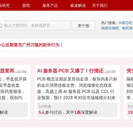
业研究
股吧
服务产品
极速解读
关于我们
热门搜索：
N展芯吧
查个股
南模生物吧
耐科装
心近期冒充广州万隆的欺诈行为！
早盘出现一大隐患！科技股要再次吸干大盘？
AI 服务器 PCB 又爆了！行情还能走多远？
突
11:40
10:00
走，早盘低开探
PCB 概念近期反复异动走强，板块内多只标
隔
截至早盘收盘
的走出强势连板走势。消息端催化也很直
储
药等医药股领涨，
接，高盛上调 AI 服务器 PCB 以及 CCL 行
到
技股，双创均
业预测，预计 2028 年对应市场规模分别来
率
小，但早盘成交
到 840 亿、480 亿美元，机构上调预期给板
及
3小时前
5
不会无法撑起大
块带来想象空间，不过短期连续冲高之后分
满
解读
5人
参与讨论，其中
1条
深度解读
1
歧也在加大，是利好兑现见好就收，还是行
围
情才刚刚启动继续看高，你更偏向哪种思
是
路？
点