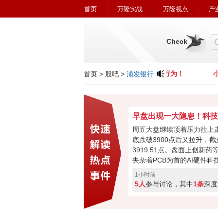
首页
万隆实战
万隆视点
产
Check
小心近期冒充广州万隆的欺诈行为！
小
首页
>
股吧
>
浦发银行
周五大盘继续顶着压力往上
底跌破3900点后又拉升，
3919.51点。盘面上创新
夹杂着PCB为首的AI硬件科
涨。科技股本次反弹力度不
1小时前
缩量700多亿，如此下去会
5人
参与讨论，其中
1条
深度
盘反弹？