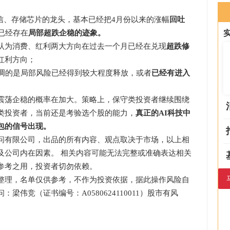
、存储芯片的龙头，基本已经把4月份以来的涨幅
回吐
已经存在
局部超跌企稳的迹象。
为消费、红利两大方向在过去一个月已经在兑现
超跌修
红利方向；
调的是局部风险已经得到较大程度释放，或者
已经有进入
荡企稳的概率在加大。策略上，保守类投资者继续围绕
类投资者，当前还是考验选个股的能力，
真正的AI科技中
包的信号出现。
有限公司，出品的所有内容、观点取决于市场，以上相
及公司内在因素。 相关内容可能无法完整或准确表达相关
参考之用，投资者切勿依赖。
理，名单仅供参考，不作为投资依据，据此操作风险自
伟竞（证书编号：A0580624110011）股市有风