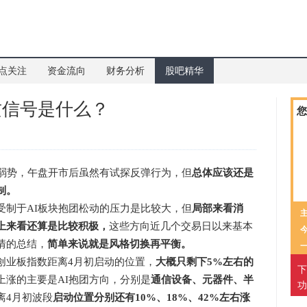
点关注
资金流向
财务分析
股吧精华
攻信号是什么？
您
弱势，午盘开市后虽然有试探反弹行为，但
总体应该还是
制。
制于AI板块抱团松动的压力是比较大，但
局部来看消
上来看还算是比较积极，
这些方向近几个交易日以来基本
情的总结，
简单来说就是风格切换再平衡。
业板指数距离4月初启动的位置，
大概只剩下5%左右的
下
上涨的主要是AI抱团方向，分别是
通信设备、元器件、半
功
离4月初波段
启动位置分别还有10%、18%、42%左右涨