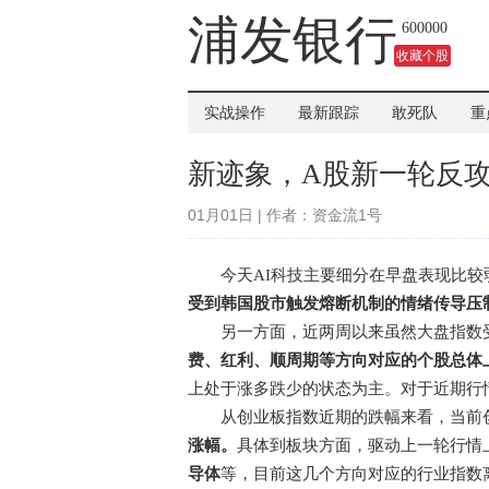
浦发银行
600000
收藏个股
实战操作
最新跟踪
敢死队
重
新迹象，A股新一轮反
01月01日 | 作者：资金流1号
今天AI科技主要细分在早盘表现比较
受到韩国股市触发熔断机制的情绪传导压
另一方面，近两周以来虽然大盘指数受
费、红利、顺周期等方向对应的个股总体
上处于涨多跌少的状态为主。对于近期行
从创业板指数近期的跌幅来看，当前创
涨幅。
具体到板块方面，驱动上一轮行情
导体
等，目前这几个方向对应的行业指数