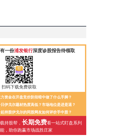
有一份
浦发银行
深度诊股报告待领取
扫码下载免费获取
主力资金在开盘竞价阶段暗中做了什么手脚？
今日伊戈尔题材热度高低？市场地位是进是退？
一起持股伊戈尔的同股网友如何评价手中股？
长期免费
载持股帮，
看一站式盯盘系列
能，助你跑赢市场战胜庄家