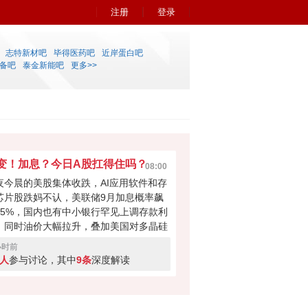
注册
登录
志特新材吧
毕得医药吧
近岸蛋白吧
备吧
泰金新能吧
更多>>
变！加息？今日A股扛得住吗？
08:00
夜今晨的美股集体收跌，AI应用软件和存
芯片股跌妈不认，美联储9月加息概率飙
55%，国内也有中小银行罕见上调存款利
，同时油价大幅拉升，叠加美国对多晶硅
其衍生产品加征关税。 A股这边韧性拉
小时前
，科创连涨3天，沪指重回3900关口，外
9人
参与讨论，其中
9条
深度解读
利空 VS 内资韧性，今天是继续冲高，还
回撤消化抄底获利盘？快来投票亮你的观
。