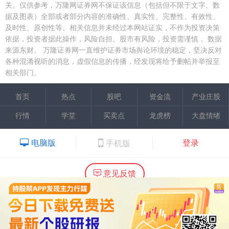
关。仅供参考，万隆网证券网不保证该信息（包括但不限于文字、数
据及图表）全部或者部分内容的准确性、真实性、完整性、有效性、
及时性、原创性等。相关信息并未经过本网站证实，不作为投资决策
依据，投资者据此操作，风险自担。股市有风险，投资需谨慎，
数据
来源东财。
万隆证券网一直维护证券市场舆论环境的稳定，坚决反对
各种混淆视听的消息，虚假信息的传播，经发现将给予删帖并举报至
相关部门。
首页
热点
股吧
资金流
产业庄股
行情
学堂
买卖点
龙虎榜
大盘情绪
电脑版
登录
手机版
意见反馈
内容提供：广州市万隆证券咨询顾问有限公司
Copyright ©2015 Wlstock. All Right Reserved.
热线：020-66618988