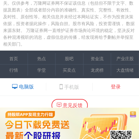
关。仅供参考，万隆网证券网不保证该信息（包括但不限于文字、数
据及图表）全部或者部分内容的准确性、真实性、完整性、有效性、
及时性、原创性等。相关信息并未经过本网站证实，不作为投资决策
依据，投资者据此操作，风险自担。股市有风险，投资需谨慎，
数据
来源东财。
万隆证券网一直维护证券市场舆论环境的稳定，坚决反对
各种混淆视听的消息，虚假信息的传播，经发现将给予删帖并举报至
相关部门。
首页
热点
股吧
资金流
产业庄股
行情
学堂
买卖点
龙虎榜
大盘情绪
电脑版
登录
手机版
意见反馈
内容提供：广州市万隆证券咨询顾问有限公司
Copyright ©2015 Wlstock. All Right Reserved.
热线：020-66618988