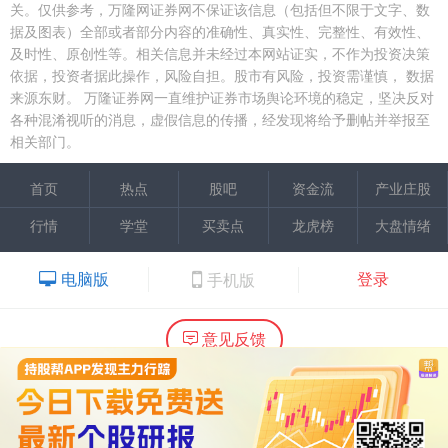
关。仅供参考，万隆网证券网不保证该信息（包括但不限于文字、数
据及图表）全部或者部分内容的准确性、真实性、完整性、有效性、
及时性、原创性等。相关信息并未经过本网站证实，不作为投资决策
依据，投资者据此操作，风险自担。股市有风险，投资需谨慎，
数据
来源东财。
万隆证券网一直维护证券市场舆论环境的稳定，坚决反对
各种混淆视听的消息，虚假信息的传播，经发现将给予删帖并举报至
相关部门。
首页
热点
股吧
资金流
产业庄股
行情
学堂
买卖点
龙虎榜
大盘情绪
电脑版
登录
手机版
意见反馈
内容提供：广州市万隆证券咨询顾问有限公司
Copyright ©2015 Wlstock. All Right Reserved.
热线：020-66618988