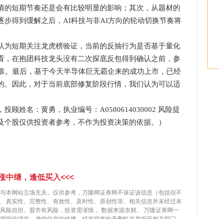
情的短期节奏还是会有比较明显的影响；其次，从题材的
步得到缓解之后，AI科技与非AI方向的轮动切换节奏将
为短期关注龙虎榜验证，当前的反抽行为是否基于量化
看，在抱团科技龙头没有二次探底反包得到确认之前，参
可靠。最后，基于今天半导体巨无霸企来的成功上市，已经
的。因此，对于当前底部修复阶段行情，我们认为可以适
名：黄勇，执业编号：A0580614030002 风险提
及个股仅供投资者参考，不作为投资决策的依据。）
涨中继，逢低买入<<<
与本网站立场无关。仅供参考，万隆网证券网不保证该信息（包括但不
、真实性、完整性、有效性、及时性、原创性等。相关信息并未经过本
，风险自担。股市有风险，投资需谨慎，
数据来源东财。
万隆证券网一