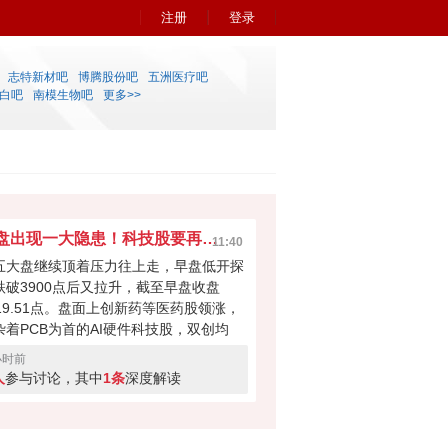
注册
登录
志特新材吧
博腾股份吧
五洲医疗吧
白吧
南模生物吧
更多>>
早盘出现一大隐患！科技股要再次吸干大盘？
11:40
五大盘继续顶着压力往上走，早盘低开探
跌破3900点后又拉升，截至早盘收盘
919.51点。盘面上创新药等医药股领涨，
杂着PCB为首的AI硬件科技股，双创均
。科技股本次反弹力度不小，但早盘成交
小时前
量700多亿，如此下去会不会无法撑起大
人
参与讨论，其中
1条
深度解读
反弹？