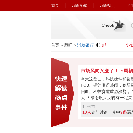
首页
万隆实战
万隆视点
产
Check
小心近期冒充广州万隆的欺诈行为！
小心近
首页
>
股吧
>
浦发银行
今天这盘面，科技硬件和创
PCB、铜箔涨得热闹，创新
回血。科技赛道重燃涨势，与
人"大摩态度大反转有一定关
最悲观过去，市场焦点要转
4小时前
购、现金流或将成新催化。
10人
参与讨论，其中
3条
深
加速回暖，下周初将进入关
破走反转，突破失败就会再
票亮你的观点，你看好下周