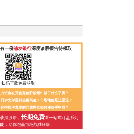
有一份
浦发银行
深度诊股报告待领取
扫码下载免费获取
主力资金在开盘竞价阶段暗中做了什么手脚？
今日伊戈尔题材热度高低？市场地位是进是退？
一起持股伊戈尔的同股网友如何评价手中股？
长期免费
载持股帮，
看一站式盯盘系列
能，助你跑赢市场战胜庄家