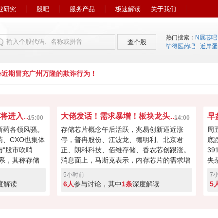
业研究
股吧
服务产品
极速解读
关于我们
热门搜索：
N展芯吧
查个股
毕得医药吧
近岸蛋
期冒充广州万隆的欺诈行为！
市场风向又变了！下周初将进入关键窗口？
大佬发话！需求暴增！板块龙头冲击涨停？
15:00
14:00
新药各领风骚。
存储芯片概念午后活跃，兆易创新逼近涨
周
药、CXO也集体
停，普冉股份、江波龙、德明利、北京君
底
"股市吹哨
正、朗科科技、佰维存储、香农芯创跟涨。
3
系，其称存储
消息面上，马斯克表示，内存芯片的需求增
夹
向资本回馈，回
长速度远远超过了供应增速。马斯克对存储
涨
5小时前
7
经过本周的连续
芯片的需求状况具备很强的发言权，因为特
缩
度解读
6人
参与讨论，其中
1条
深度解读
5
键窗口！向上突
斯拉和SpaceX均是存储芯片重要买家。
盘
度回调！快来投
A股突破反转