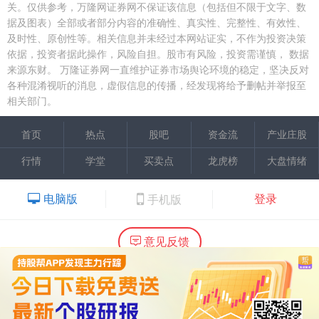
关。仅供参考，万隆网证券网不保证该信息（包括但不限于文字、数
据及图表）全部或者部分内容的准确性、真实性、完整性、有效性、
及时性、原创性等。相关信息并未经过本网站证实，不作为投资决策
依据，投资者据此操作，风险自担。股市有风险，投资需谨慎，
数据
来源东财。
万隆证券网一直维护证券市场舆论环境的稳定，坚决反对
各种混淆视听的消息，虚假信息的传播，经发现将给予删帖并举报至
相关部门。
首页
热点
股吧
资金流
产业庄股
行情
学堂
买卖点
龙虎榜
大盘情绪
电脑版
登录
手机版
意见反馈
内容提供：广州市万隆证券咨询顾问有限公司
Copyright ©2015 Wlstock. All Right Reserved.
热线：020-66618988