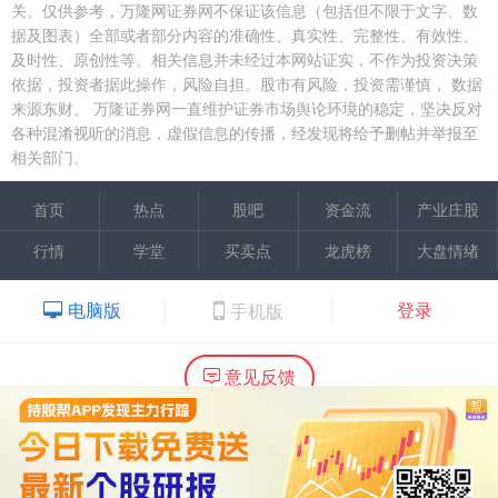
关。仅供参考，万隆网证券网不保证该信息（包括但不限于文字、数
据及图表）全部或者部分内容的准确性、真实性、完整性、有效性、
及时性、原创性等。相关信息并未经过本网站证实，不作为投资决策
依据，投资者据此操作，风险自担。股市有风险，投资需谨慎，
数据
来源东财。
万隆证券网一直维护证券市场舆论环境的稳定，坚决反对
各种混淆视听的消息，虚假信息的传播，经发现将给予删帖并举报至
相关部门。
首页
热点
股吧
资金流
产业庄股
行情
学堂
买卖点
龙虎榜
大盘情绪
电脑版
登录
手机版
意见反馈
内容提供：广州市万隆证券咨询顾问有限公司
Copyright ©2015 Wlstock. All Right Reserved.
热线：020-66618988