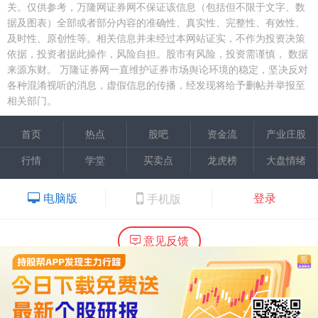
关。仅供参考，万隆网证券网不保证该信息（包括但不限于文字、数
据及图表）全部或者部分内容的准确性、真实性、完整性、有效性、
及时性、原创性等。相关信息并未经过本网站证实，不作为投资决策
依据，投资者据此操作，风险自担。股市有风险，投资需谨慎，
数据
来源东财。
万隆证券网一直维护证券市场舆论环境的稳定，坚决反对
各种混淆视听的消息，虚假信息的传播，经发现将给予删帖并举报至
相关部门。
首页
热点
股吧
资金流
产业庄股
行情
学堂
买卖点
龙虎榜
大盘情绪
电脑版
登录
手机版
意见反馈
内容提供：广州市万隆证券咨询顾问有限公司
Copyright ©2015 Wlstock. All Right Reserved.
热线：020-66618988