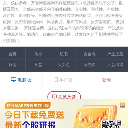
关。仅供参考，万隆网证券网不保证该信息（包括但不限于文字、数
据及图表）全部或者部分内容的准确性、真实性、完整性、有效性、
及时性、原创性等。相关信息并未经过本网站证实，不作为投资决策
依据，投资者据此操作，风险自担。股市有风险，投资需谨慎，
数据
来源东财。
万隆证券网一直维护证券市场舆论环境的稳定，坚决反对
各种混淆视听的消息，虚假信息的传播，经发现将给予删帖并举报至
相关部门。
首页
热点
股吧
资金流
产业庄股
行情
学堂
买卖点
龙虎榜
大盘情绪
电脑版
登录
手机版
意见反馈
内容提供：广州市万隆证券咨询顾问有限公司
Copyright ©2015 Wlstock. All Right Reserved.
热线：020-66618988