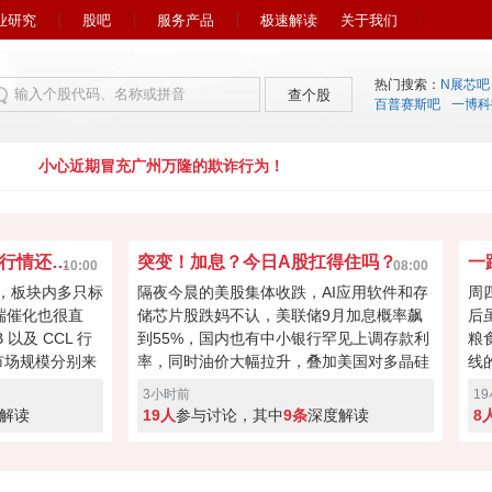
业研究
股吧
服务产品
极速解读
关于我们
热门搜索：
N展芯吧
查个股
百普赛斯吧
一博科
小心近期冒充广州万隆的欺诈行为！
AI 服务器 PCB 又爆了！行情还能走多远？
突变！加息？今日A股扛得住吗？
10:00
08:00
强，板块内多只标
隔夜今晨的美股集体收跌，AI应用软件和存
周
端催化也很直
储芯片股跌妈不认，美联储9月加息概率飙
后
 以及 CCL 行
到55%，国内也有中小银行罕见上调存款利
粮
应市场规模分别来
率，同时油价大幅拉升，叠加美国对多晶硅
线
，机构上调预期给板
及其衍生产品加征关税。 A股这边韧性拉
0
3小时前
1
连续冲高之后分
满，科创连涨3天，沪指重回3900关口，外
利
解读
19人
参与讨论，其中
9条
深度解读
8
好就收，还是行
围利空 VS 内资韧性，今天是继续冲高，还
氛
更偏向哪种思
是回撤消化抄底获利盘？快来投票亮你的观
否
点。