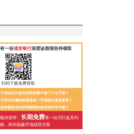
有一份
浦发银行
深度诊股报告待领取
扫码下载免费获取
主力资金在开盘竞价阶段暗中做了什么手脚？
今日伊戈尔题材热度高低？市场地位是进是退？
一起持股伊戈尔的同股网友如何评价手中股？
长期免费
载持股帮，
看一站式盯盘系列
能，助你跑赢市场战胜庄家