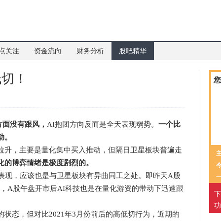
点关注
资金流向
财务分析
股吧精华
低切！
您
方面没有跟风，
AI抱团方向反而是全天表现弱势。
一个比
动。
升，主要是量化集中买入推动，但隔日卫星板块普遍走
化的博弈情绪是极度剧烈的。
现，应该也是与卫星板块有异曲同工之处。即昨天A股
，A股午盘开市后AI科技也是在量化游资的带动下迅速跟
下
功
的状态，但对比2021年3月份前后的高低切行为，近期的