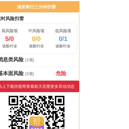
浦发银行三分钟扫雷
实时风险扫雷
高风险项
中风险项
低风险项
5/0
0/0
0/1
该股/行业
该股/行业
该股/行业
消息类风险
(1项)
基本面风险
危险
(5项)
马上下载持股帮查看航天宏图更多异动消息