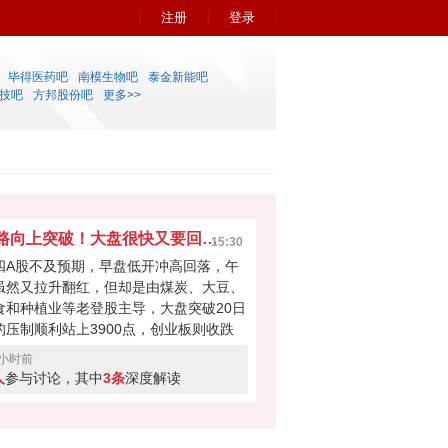
注册
登录
毕得医药吧
南模生物吧
泰金新能吧
技吧
方邦股份吧
更多>>
一路向上突破！大盘很快又要回到4000点？
15:30
四A股不及预期，早盘低开冲高回落，午
虽然又拉升翻红，但却是由煤炭、大豆、
食和种植业等老登股主导，大盘突破20日
的压制顺利站上3900点，创业板则收跌
.55%。今日科技股回落或许是连涨两天获
9小时前
盘蠢蠢欲动，又或者是外围扰动，但大盘
人
参与讨论，其中
3条
深度解读
围向好，成交量也有2.5万亿，接下来能
继续反弹再次回到4000点？