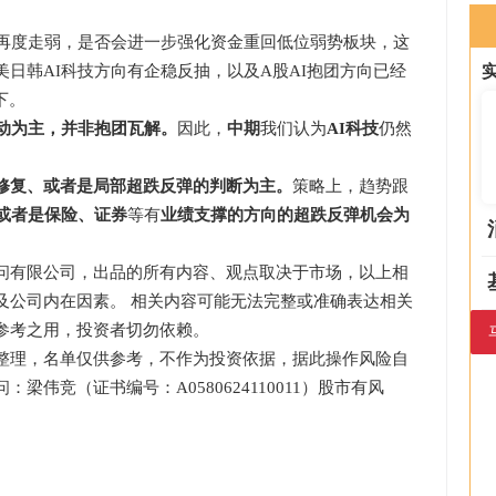
再度走弱，是否会进一步强化资金重回低位弱势板块，这
日韩AI科技方向有企稳反抽，以及A股AI抱团方向已经
下。
动为主，并非抱团瓦解。
因此，
中期
我们认为
AI科技
仍然
修复、或者是局部超跌反弹的判断为主。
策略上，趋势跟
备或者是保险、证券
等有
业绩支撑的方向的超跌反弹机会为
有限公司，出品的所有内容、观点取决于市场，以上相
及公司内在因素。 相关内容可能无法完整或准确表达相关
参考之用，投资者切勿依赖。
理，名单仅供参考，不作为投资依据，据此操作风险自
伟竞（证书编号：A0580624110011）股市有风