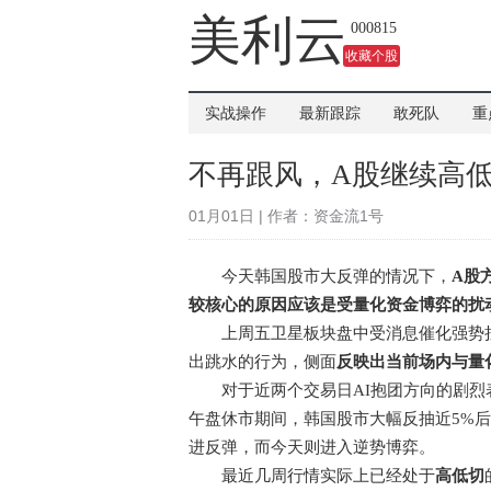
美利云
000815
收藏个股
实战操作
最新跟踪
敢死队
重
不再跟风，A股继续高
01月01日 | 作者：资金流1号
今天韩国股市大反弹的情况下，
A股
较核心的原因应该是受量化资金博弈的扰
上周五卫星板块盘中受消息催化强势拉
出跳水的行为，侧面
反映出当前场内与量
对于近两个交易日AI抱团方向的剧烈表
午盘休市期间，韩国股市大幅反抽近5%后
进反弹，而今天则进入逆势博弈。
最近几周行情实际上已经处于
高低切