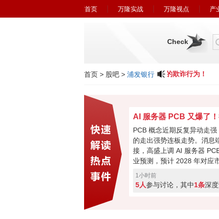
首页
万隆实战
万隆视点
产
Check
小心近期冒充广州万隆的欺诈行为！
首页
>
股吧
>
浦发银行
PCB 概念近期反复异动走
的走出强势连板走势。消息
接，高盛上调 AI 服务器 PCB
业预测，预计 2028 年对
到 840 亿、480 亿美元
1小时前
块带来想象空间，不过短期
5人
参与讨论，其中
1条
深度
歧也在加大，是利好兑现见
情才刚刚启动继续看高，你
路？