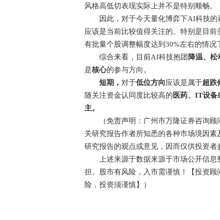
风格高低切表现实际上并不是特别顺畅。
因此，对于今天量化博弈下AI科技的
应该是当前比较值得关注的。特别是目前美
有批量个股调整幅度达到30%左右的情况
综合来看，目前AI科技抱团
降温、松
是
核心
的参与方向。
短期，
对于
低位方向
应该是属于
超跌
随关注资金认同度比较高的
医药、IT设
主。
（免责声明：广州市万隆证券咨询顾问
关研究报告作者所知悉的各种市场境因素
研究报告的观点或意见，因而仅供投资者
上述来源于数据来源于市场公开信息整
担。股市有风险，入市需谨慎！【投资顾问：梁
险，投资须谨慎】）