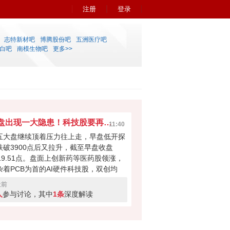
注册
登录
志特新材吧
博腾股份吧
五洲医疗吧
白吧
南模生物吧
更多>>
早盘出现一大隐患！科技股要再次吸干大盘？
11:40
五大盘继续顶着压力往上走，早盘低开探
跌破3900点后又拉升，截至早盘收盘
919.51点。盘面上创新药等医药股领涨，
杂着PCB为首的AI硬件科技股，双创均
。科技股本次反弹力度不小，但早盘成交
天前
量700多亿，如此下去会不会无法撑起大
人
参与讨论，其中
1条
深度解读
反弹？