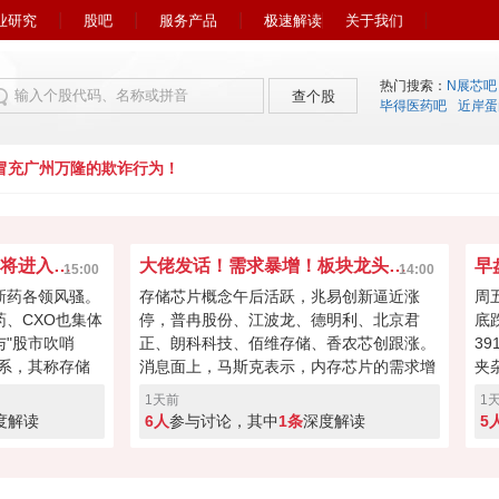
业研究
股吧
服务产品
极速解读
关于我们
热门搜索：
N展芯吧
查个股
毕得医药吧
近岸蛋
充广州万隆的欺诈行为！
市场风向又变了！下周初将进入关键窗口？
大佬发话！需求暴增！板块龙头冲击涨停？
15:00
14:00
新药各领风骚。
存储芯片概念午后活跃，兆易创新逼近涨
周
药、CXO也集体
停，普冉股份、江波龙、德明利、北京君
底
"股市吹哨
正、朗科科技、佰维存储、香农芯创跟涨。
3
系，其称存储
消息面上，马斯克表示，内存芯片的需求增
夹
向资本回馈，回
长速度远远超过了供应增速。马斯克对存储
涨
1天前
1
经过本周的连续
芯片的需求状况具备很强的发言权，因为特
缩
度解读
6人
参与讨论，其中
1条
深度解读
5
键窗口！向上突
斯拉和SpaceX均是存储芯片重要买家。
盘
度回调！快来投
A股突破反转