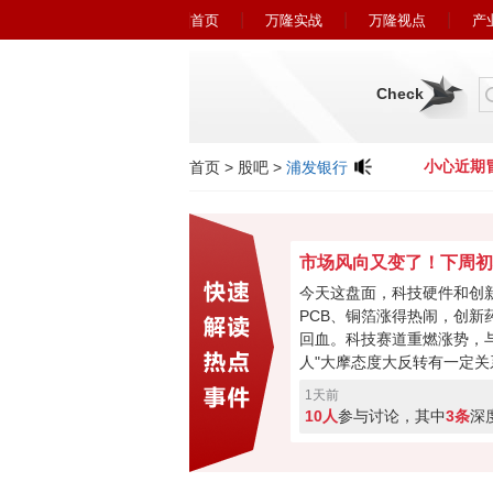
首页
万隆实战
万隆视点
产
Check
小心近期冒充广州万隆的欺诈行为！
小心近期冒
首页
>
股吧
>
浦发银行
今天这盘面，科技硬件和创
PCB、铜箔涨得热闹，创新
回血。科技赛道重燃涨势，与
人"大摩态度大反转有一定关
最悲观过去，市场焦点要转
1天前
购、现金流或将成新催化。
10人
参与讨论，其中
3条
深
加速回暖，下周初将进入关
破走反转，突破失败就会再
票亮你的观点，你看好下周