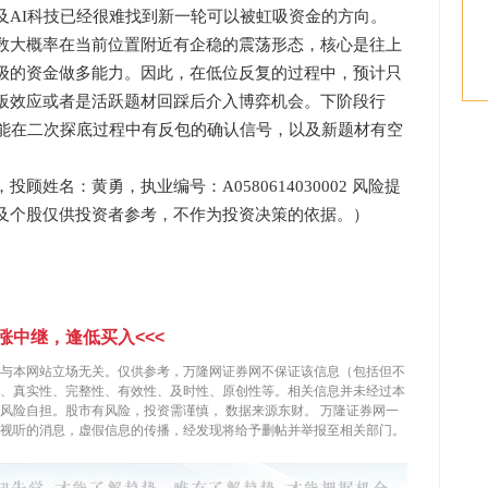
及AI科技已经很难找到新一轮可以被虹吸资金的方向。
大概率在当前位置附近有企稳的震荡形态，核心是往上
级的资金做多能力。因此，在低位反复的过程中，预计只
板效应或者是活跃题材回踩后介入博弈机会。下阶段行
否能在二次探底过程中有反包的确认信号，以及新题材有空
名：黄勇，执业编号：A0580614030002 风险提
及个股仅供投资者参考，不作为投资决策的依据。）
涨中继，逢低买入<<<
与本网站立场无关。仅供参考，万隆网证券网不保证该信息（包括但不
、真实性、完整性、有效性、及时性、原创性等。相关信息并未经过本
，风险自担。股市有风险，投资需谨慎，
数据来源东财。
万隆证券网一
视听的消息，虚假信息的传播，经发现将给予删帖并举报至相关部门。