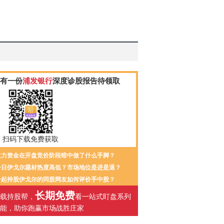
有一份
浦发银行
深度诊股报告待领取
扫码下载免费获取
主力资金在开盘竞价阶段暗中做了什么手脚？
今日伊戈尔题材热度高低？市场地位是进是退？
一起持股伊戈尔的同股网友如何评价手中股？
长期免费
载持股帮，
看一站式盯盘系列
能，助你跑赢市场战胜庄家