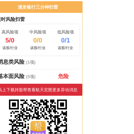
浦发银行三分钟扫雷
实时风险扫雷
高风险项
中风险项
低风险项
5/0
0/0
0/1
该股/行业
该股/行业
该股/行业
消息类风险
(1项)
基本面风险
危险
(5项)
马上下载持股帮查看航天宏图更多异动消息