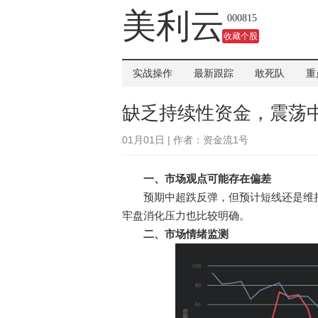
吗？
美利云
000815
收藏个股
实战操作
最新跟踪
敢死队
重
缺乏持续性资金，震荡
01月01日 | 作者：资金流1号
一、市场观点可能存在偏差
预期中超跌反弹，但预计短线还是维持
牢盘消化压力也比较明确。
二、市场情绪监测