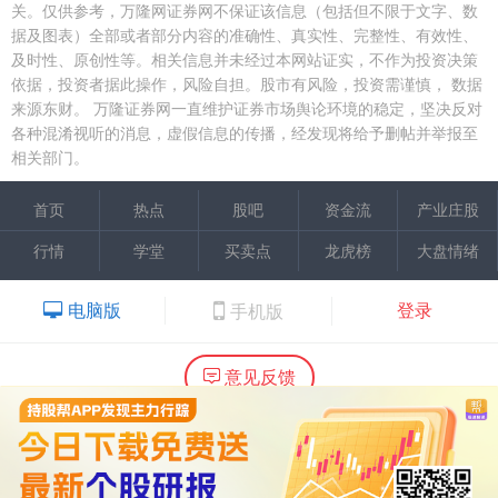
关。仅供参考，万隆网证券网不保证该信息（包括但不限于文字、数
据及图表）全部或者部分内容的准确性、真实性、完整性、有效性、
及时性、原创性等。相关信息并未经过本网站证实，不作为投资决策
依据，投资者据此操作，风险自担。股市有风险，投资需谨慎，
数据
来源东财。
万隆证券网一直维护证券市场舆论环境的稳定，坚决反对
各种混淆视听的消息，虚假信息的传播，经发现将给予删帖并举报至
相关部门。
首页
热点
股吧
资金流
产业庄股
行情
学堂
买卖点
龙虎榜
大盘情绪
电脑版
登录
手机版
意见反馈
内容提供：广州市万隆证券咨询顾问有限公司
Copyright ©2015 Wlstock. All Right Reserved.
热线：020-66618988