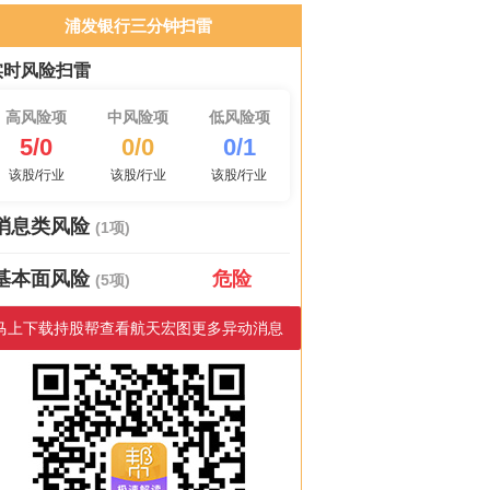
浦发银行三分钟扫雷
实时风险扫雷
高风险项
中风险项
低风险项
5/0
0/0
0/1
该股/行业
该股/行业
该股/行业
消息类风险
(1项)
基本面风险
危险
(5项)
马上下载持股帮查看航天宏图更多异动消息