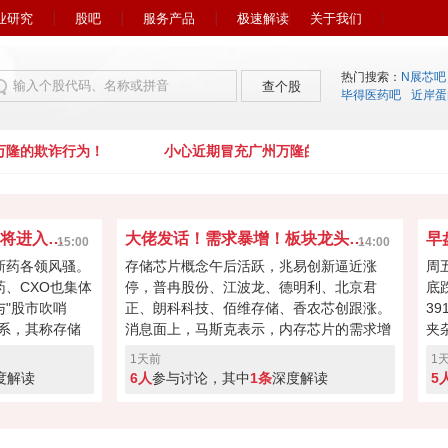
业研究
股吧
服务产品
极速解读
关于我们
热门搜索：
N展芯吧
查个股
毕得医药吧
近岸蛋
隆的欺诈行为！
小心近期冒充广州万隆的欺诈行为！
市场风向又变了！下周初将进入关键窗口？
大佬发话！需求暴增！板块龙头冲击涨停？
15:00
14:00
新药各领风骚。
存储芯片概念午后活跃，兆易创新逼近涨
周
药、CXO也集体
停，普冉股份、江波龙、德明利、北京君
底
"股市吹哨
正、朗科科技、佰维存储、香农芯创跟涨。
3
系，其称存储
消息面上，马斯克表示，内存芯片的需求增
夹
向资本回馈，回
长速度远远超过了供应增速。马斯克对存储
涨
1天前
1
经过本周的连续
芯片的需求状况具备很强的发言权，因为特
缩
度解读
6人
参与讨论，其中
1条
深度解读
5
键窗口！向上突
斯拉和SpaceX均是存储芯片重要买家。
盘
度回调！快来投
A股突破反转