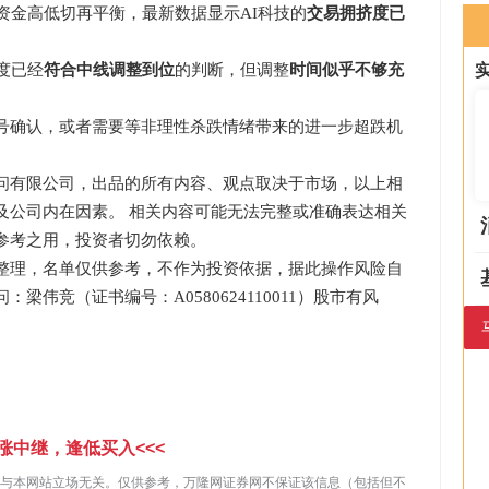
金高低切再平衡，最新数据显示AI科技的
交易拥挤度已
度已经
符合中线调整到位
的判断，但调整
时间似乎不够充
确认，或者需要等非理性杀跌情绪带来的进一步超跌机
有限公司，出品的所有内容、观点取决于市场，以上相
及公司内在因素。 相关内容可能无法完整或准确表达相关
参考之用，投资者切勿依赖。
理，名单仅供参考，不作为投资依据，据此操作风险自
伟竞（证书编号：A0580624110011）股市有风
涨中继，逢低买入<<<
与本网站立场无关。仅供参考，万隆网证券网不保证该信息（包括但不