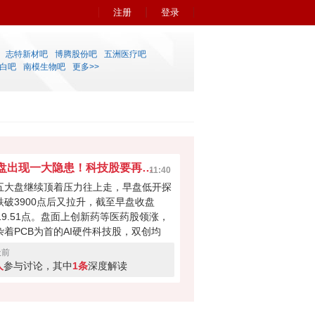
注册
登录
志特新材吧
博腾股份吧
五洲医疗吧
白吧
南模生物吧
更多>>
早盘出现一大隐患！科技股要再次吸干大盘？
11:40
五大盘继续顶着压力往上走，早盘低开探
跌破3900点后又拉升，截至早盘收盘
919.51点。盘面上创新药等医药股领涨，
杂着PCB为首的AI硬件科技股，双创均
。科技股本次反弹力度不小，但早盘成交
天前
量700多亿，如此下去会不会无法撑起大
人
参与讨论，其中
1条
深度解读
反弹？