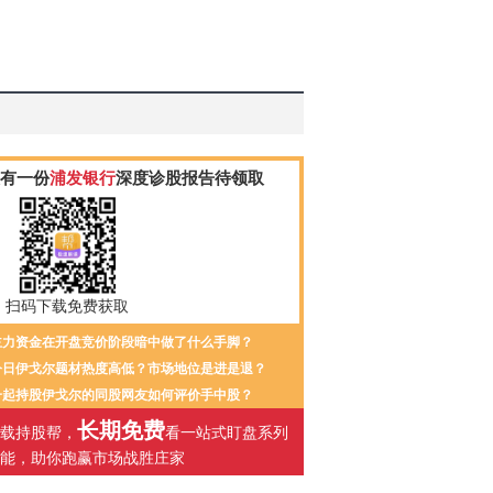
有一份
浦发银行
深度诊股报告待领取
扫码下载免费获取
主力资金在开盘竞价阶段暗中做了什么手脚？
今日伊戈尔题材热度高低？市场地位是进是退？
一起持股伊戈尔的同股网友如何评价手中股？
长期免费
载持股帮，
看一站式盯盘系列
能，助你跑赢市场战胜庄家