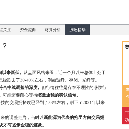
点关注
资金流向
财务分析
股吧精华
了？
您
旬以来新低。
从盘面风格来看，近一个月以来总体上处于
已经跌去了30-40%左右，例如玻纤、存储、光纤等。
符合中线调整的深度。
但行情往往是存在不理性的涨跌行
，可能需要耐心等待
缩量企稳的确认信号。
的交易拥挤度已经到了53%左右，创下了2021年以来
下
带来的调整走势，当时以
新能源为代表的抱团方向交易拥
功
板块才有逐步企稳的迹象。