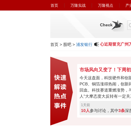
首页
万隆实战
万隆视点
产
Check
小心近期冒充广州万
首页
>
股吧
>
浦发银行
今天这盘面，科技硬件和创
PCB、铜箔涨得热闹，创新
回血。科技赛道重燃涨势，与
人"大摩态度大反转有一定关
最悲观过去，市场焦点要转
1天前
购、现金流或将成新催化。
10人
参与讨论，其中
3条
深
加速回暖，下周初将进入关
破走反转，突破失败就会再
票亮你的观点，你看好下周