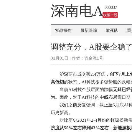
吗？
深南电A
000037
收藏个股
实战操作
最新跟踪
敢死队
重
调整充分，A股要企稳
01月01日 | 作者：资金流1号
沪深两市成交额2.4万亿，
创下7月上
高低切
的状态，AI科技很多强势股的跌幅
当前AI科技个股层面的跌幅
无疑已经
为。因此，对于AI科技的
中线布局
窗口期
我们之前反复强调，截止至6月底AI科技
历史新高。
对比历史2021年2-4月份的虹吸松动
挤度从50%左右降到43%左右，新能源