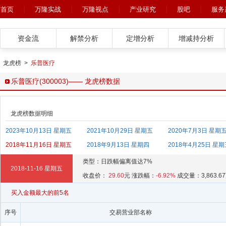
首页
万隆实战
万隆视点
产业研究
股吧
服务
资金流
解禁分析
定增分析
增减持分析
龙虎榜
>
乐普医疗
乐普医疗(300003)—— 龙虎榜数据
龙虎榜数据明细
2023年10月13日 星期五
2021年10月29日 星期五
2020年7月3日 星期
2018年11月16日 星期五
2018年9月13日 星期四
2018年4月25日 星
类型：日跌幅偏离值达7%
2018-11-16 星期五
收盘价：
29.60
元 涨跌幅：
-6.92%
成交量：3,863.6
买入金额最大的前5名
序号
交易营业部名称