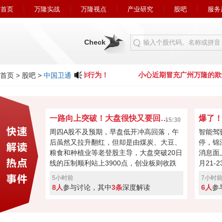
首页
万隆实战
万隆视点
产业研究
股吧
服务
Check
心近期冒充广州万隆的欺诈行为！
小心近期冒充广州万隆的欺
首页
>
股吧
>
中国卫通
一路向上突破！大盘很快又要回到4000点？
15:30
周四A股不及预期，早盘低开冲高回落，午
智能驾
后虽然又拉升翻红，但却是由煤炭、大豆、
停，锦
粮食和种植业等老登股主导，大盘突破20日
消息面
线的压制顺利站上3900点，创业板则收跌
月21
0.55%。今日科技股回落或许是连涨两天获
16届
5小时前
7小时
利盘蠢蠢欲动，又或者是外围扰动，但大盘
间，中
8人
参与讨论，其中
3条
深度解读
6人
参
氛围向好，成交量也有2.5万亿，接下来能
立“自
否继续反弹再次回到4000点？