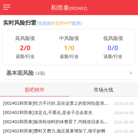
和而泰
[002402]
实时风险扫雷
(
信息由
持股帮APP
提供
)
高风险项
中风险项
低风险项
2/0
1/0
0/0
该股/行业
该股/行业
该股/行业
基本面风险
(3项)
股吧精华
市场火线
[002402和而泰]吃力不讨好,花在这票上的世间怕是浪费了
2026-08-08
[002402和而泰]淡定点,不要怂,是金子总会发光
2026-08-08
[002402和而泰]板块轮动时的休整罢了,均线依旧多头态势不是么
2026-08-08
[002402和而泰]费时又费力,抛压显著增加了,很不妙啊
2026-08-08