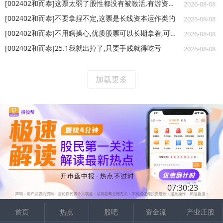
[002402和而泰]这票太弱了股性都没有被激活,有游资大佬来拯救下吗
2026-08-08
[002402和而泰]不要拿捏不定,这票是长线资本运作类的
2026-08-08
[002402和而泰]不用瞎操心,优质股票可以长期拿着,可以再拿上一段时间的
2026-08-08
[002402和而泰]25.1我就出掉了,只要手贱就得吃亏
2026-08-08
加载更多
07:30:23
首页
热点
股吧
资金流
产业庄股