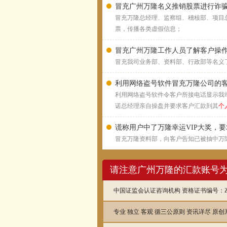
冒充广州万隆名义推销股票进行诈
冒充万隆总经理、监察组、稽核部、项目
票，传播各类虚假信息；
冒充广州万隆工作人员了解客户操
冒充我司业务部、资料部、行政部等名义
利用网络盗号软件冒充万隆公司的客
利用网络盗号软件令客户所接电话显示我司业务
诺总经理亲自操盘并要求客户汇款到其
个
谎称用户中了万隆幸运VIP大奖，要
冒充万隆资料部，向客户告知已被抽中万隆
请注意广州万隆的汇款账号
中国证监会认证咨询机构 资格证书编号：ZX
专业 独立 客观 循三公原则 资讯详尽 原