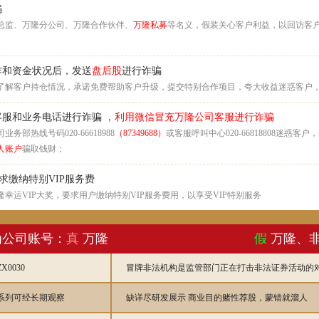
骗
总监、万隆分公司、万隆合作伙伴、
万隆私募
等名义，假装关心客户利益，以回访客
作和资金状况后，发送
盘后股
进行诈骗
了解客户持仓情况，承诺免费帮助客户升级，提交特别合作项目，夸大收益迷惑客户
服和业务电话进行诈骗 ，
利用微信冒充万隆公司客服进行诈骗
部热线号码020-66618988
（87349688）
或客服呼叫中心020-66818808迷惑
人账户
骗取钱财；
求缴纳特别VIP服务费
幸运VIP大奖，要求用户缴纳特别VIP服务费用，以享受VIP特别服务
为公司账号：
真
万隆
假
万隆、
0030
冒牌非法机构是监管部门正在打击非法证券活动的
创系列可经长期观察
缺详尽研发展示 商业目的赌性荐股，蒙错就溜人