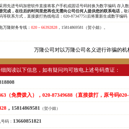
采用先进号码加密软件直接将客户手机或固话号码转换为数字编码 存入
册完成，在往后的时间里您再也无需向公司任何人提供您的联系电话，
敬
等联系方式，直接拨打热线电话：020-87347751后将重新生成数字编
电万隆财务专线：
020－66392828
，15814869581（贺小姐）。
万隆公司对以万隆公司名义进行诈骗的机
仔细阅读以下信息，如有疑问均可致电上述号码查证：
818808
0-8863（免费拨入），020-87349688（直接拨打，原号码020
828
，15814869581
（贺小姐）
13660851821
机号码：