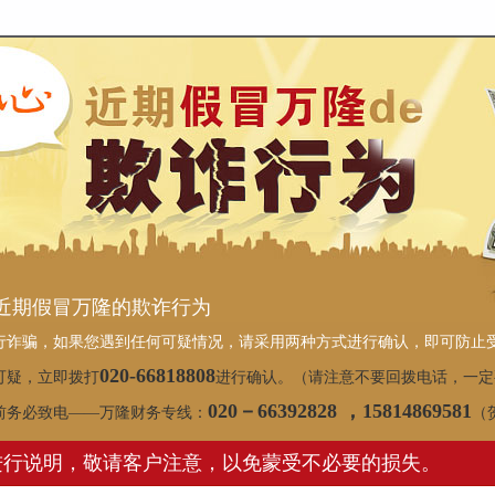
近期假冒万隆的欺诈行为
行诈骗，如果您遇到任何可疑情况，请采用两种方式进行确认，即可防止
020-66818808
可疑，立即拨打
进行确认。（请注意不要回拨电话，一定
020－66392828 ，15814869581
前务必致电——万隆财务专线：
（
进行说明，敬请客户注意，以免蒙受不必要的损失。