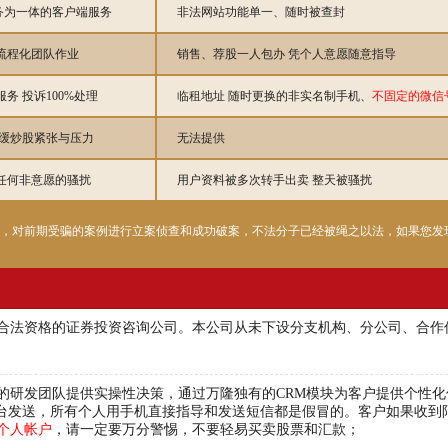
务为一体的客户端服务
非法网站功能单一、随时被查封
流程化团队作业
销售、荐股一人包办 凭个人意愿随意指导
务 投诉100%处理
临租地址 随时更换的非实名制手机、
不固定的微信
舒缓炒股紧张与压力
无法提供
任何非意愿的骚扰
用户资料被多次转手出卖 整天被骚扰
制，对前期受骗的案例进行立案侦查和成功破案，不法分子已经被绳之以法，如果您发
合法资格的证券投资咨询公司。本公司从未下设分支机构、分公司、合作
的研发团队提供实操性决策，通过万隆独有的CRM模块为客户提供个性
台发送，所有个人用手机直接指导和发送短信都是假冒的。客户如果收到
个人帐户
，请一定要万分警惕，不要轻易买卖股票和汇款；